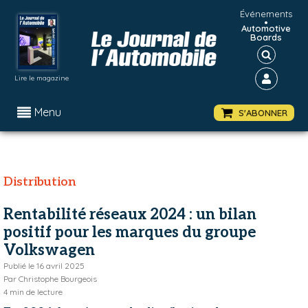
Événements
•
Automotive
Boards
Lire le magazine
Menu
S'ABONNER
Distribution
Rentabilité réseaux 2024 : un bilan
positif pour les marques du groupe
Volkswagen
Publié le
16 avril 2025
Par
Christophe Bourgeois
4
min de lecture