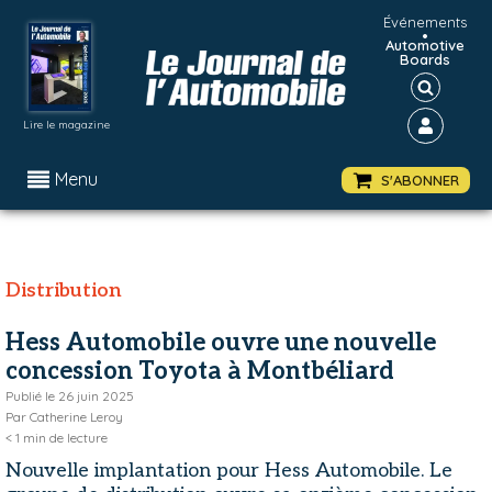
Événements
•
Automotive
Boards
Lire le magazine
Menu
S'ABONNER
Distribution
Hess Automobile ouvre une nouvelle
concession Toyota à Montbéliard
Publié le
26 juin 2025
Par
Catherine Leroy
< 1
min de lecture
Nouvelle implantation pour Hess Automobile. Le