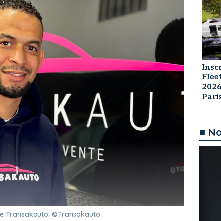
Insc
Flee
2026
Par
■ No
ise Transakauto. ©Transakauto