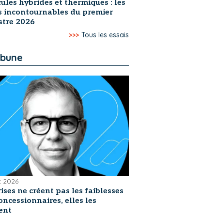
ules hybrides et thermiques : les
s incontournables du premier
stre 2026
>>>
Tous les essais
ibune
et 2026
rises ne créent pas les faiblesses
oncessionnaires, elles les
ent