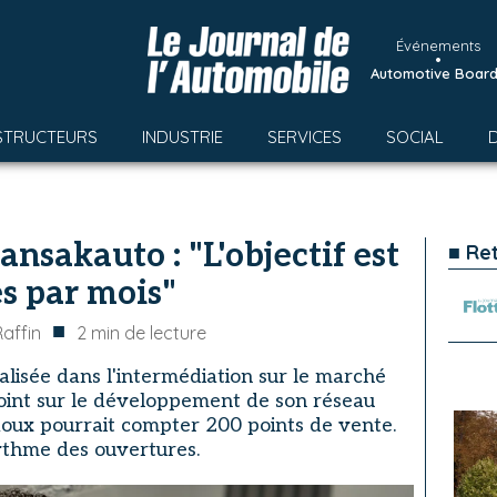
Événements
•
Automotive Boar
STRUCTEURS
INDUSTRIE
SERVICES
SOCIAL
nsakauto : "L'objectif est
■ Re
es par mois"
■
affin
2
min de lecture
alisée dans l'intermédiation sur le marché
point sur le développement de son réseau
oux pourrait compter 200 points de vente.
ythme des ouvertures.