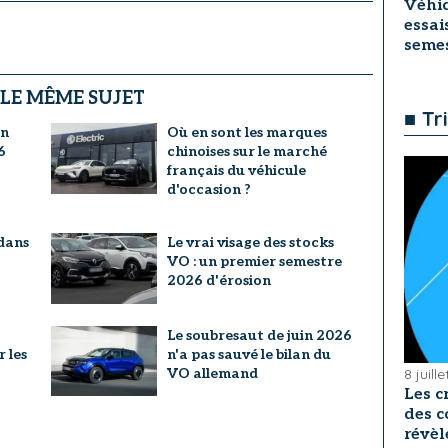
Véhic
essai
seme
 LE MÊME SUJET
■ Tr
un
Où en sont les marques
6
chinoises sur le marché
français du véhicule
d'occasion ?
dans
Le vrai visage des stocks
VO : un premier semestre
2026 d'érosion
Le soubresaut de juin 2026
r les
n'a pas sauvé le bilan du
VO allemand
8 juill
Les c
des c
révèl