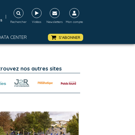
|
ds
Rechercher
Vidéos
Newsletters
Mon compte
DATA CENTER
S'ABONNER
trouvez nos autres sites