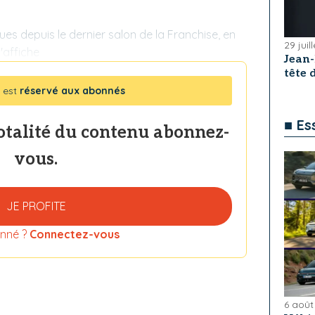
es depuis le dernier salon de la Franchise, en
29 juil
'affiche
Jean
tête
 est
réservé aux abonnés
■ Es
totalité du contenu abonnez-
vous.
JE PROFITE
nné ?
Connectez-vous
6 août