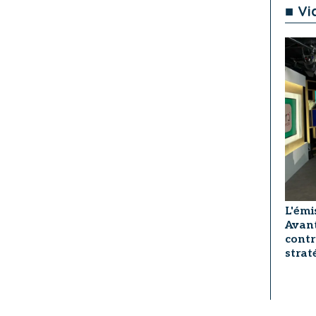
■ Vi
L'émi
Avant
contr
strat