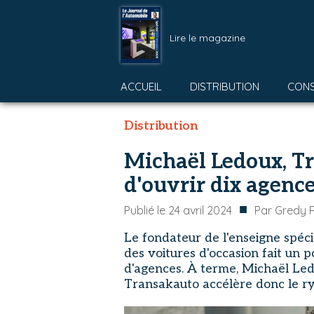
Lire le magazine
ACCUEIL
DISTRIBUTION
CON
Distribution
Michaël Ledoux, Tra
d'ouvrir dix agenc
■
Publié le
24 avril 2024
Par
Gredy R
Le fondateur de l'enseigne spéci
des voitures d'occasion fait un 
d'agences. À terme, Michaël Led
Transakauto accélère donc le r