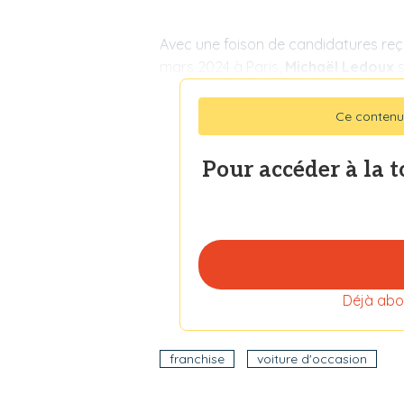
Avec une foison de candidatures reçu
mars 2024 à Paris,
Michaël Ledoux
s
Ce contenu
Pour accéder à la 
Déjà abo
franchise
voiture d'occasion