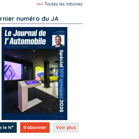
>>>
Toutes les tribunes
rnier numéro du JA
e le N°
S'abonner
Voir plus