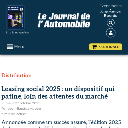
Événements
•
Automotive
Boards
Lire le magazine
Menu
S'ABONNER
Distribution
Leasing social 2025 : un dispositif qui
patine, loin des attentes du marché
Publié le
27 octobre 2025
Par
Jean-Baptiste Kapela
5
min de lecture
Annoncée comme un succès assuré, l'édition 2025