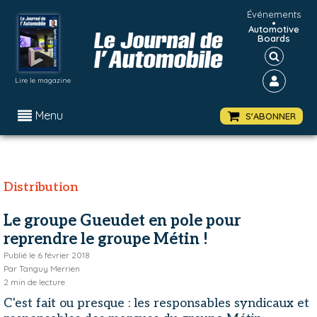
Événements
•
Automotive
Boards
Lire le magazine
Menu
S'ABONNER
Distribution
Le groupe Gueudet en pole pour
reprendre le groupe Métin !
Publié le
6 février 2018
Par
Tanguy Merrien
2
min de lecture
C'est fait ou presque : les responsables syndicaux et