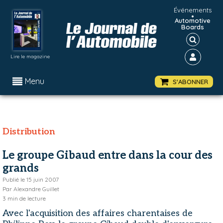
Événements
•
Automotive
Boards
Lire le magazine
Menu
S'ABONNER
Distribution
Le groupe Gibaud entre dans la cour des
grands
Publié le
15 juin 2007
Par
Alexandre Guillet
3
min de lecture
Avec l'acquisition des affaires charentaises de