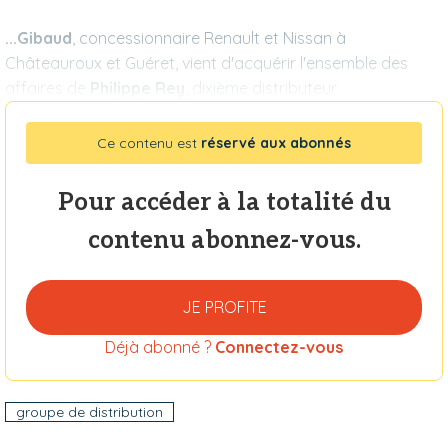
...Gibaud
, concessionnaire Renault et Nissan à
Châteauroux et Guéret, vient d'acquérir l'ensemble des
affaires de
Philippe Rey
, dixième distributeur
Ce contenu est
réservé aux abonnés
Pour accéder à la totalité du
contenu abonnez-vous.
JE PROFITE
Déjà abonné ?
Connectez-vous
groupe de distribution