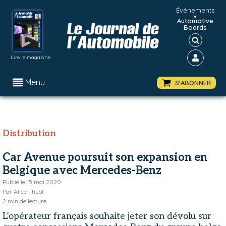
Événements
•
Automotive
Boards
Lire le magazine
Menu
S'ABONNER
Distribution
Car Avenue poursuit son expansion en
Belgique avec Mercedes-Benz
Publié le
15 mai 2020
Par
Alice Thuot
2
min de lecture
L’opérateur français souhaite jeter son dévolu sur