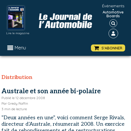
Événements
•
Automotive
Boards
Lire le magazine
Menu
S'ABONNER
Distribution
Australe et son année bi-polaire
Publié le
12 décembre 2008
Par
Gredy Raffin
3
min de lecture
"Deux années en une", voici comment Serge Rivals,
directeur d'Australe, résumerait 2008. Un exercice
fait de rebondissements et de restructurations,