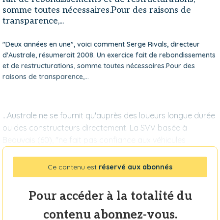
somme toutes nécessaires.Pour des raisons de
transparence,...
"Deux années en une", voici comment Serge Rivals, directeur
d'Australe, résumerait 2008. Un exercice fait de rebondissements
et de restructurations, somme toutes nécessaires.Pour des
raisons de transparence,...
...Australe ne se fournit qu'auprès des loueurs longue durée
ou des constructeurs directement. La SVV basée à
Beauvais (60), "ne fait pas confiance aux véhicules
Ce contenu est
réservé aux abonnés
Pour accéder à la totalité du
contenu abonnez-vous.