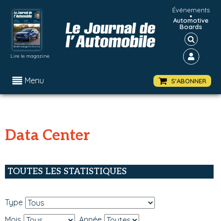
Événements
•
Automotive
Boards
Lire le magazine
Menu
S'ABONNER
Data Center
TOUTES LES STATISTIQUES
Type
Mois
Année