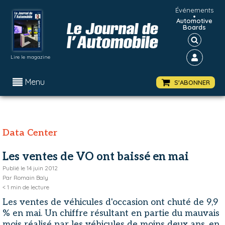
Événements
•
Automotive
Boards
Lire le magazine
Menu
S'ABONNER
Data Center
Les ventes de VO ont baissé en mai
Publié le
14 juin 2012
Par
Romain Baly
< 1
min de lecture
Les ventes de véhicules d'occasion ont chuté de 9,9
% en mai. Un chiffre résultant en partie du mauvais
mois réalisé par les véhicules de moins deux ans, en