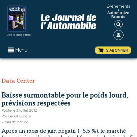
Événements
•
Automotive
Boards
Lire le magazine
Menu
S'ABONNER
Data Center
Baisse surmontable pour le poids lourd,
prévisions respectées
Publié le
3 juillet 2012
Par
Benoît Landré
2
min de lecture
Après un mois de juin négatif (- 5,5 %), le marché