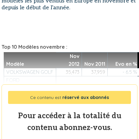
modèles les plus vendus en Europe en novembre et
depuis le début de l'année.
Top 10 Modèles novembre :
Nov
Modèle
2012
Nov 2011
Evo en %
VOLKSWAGEN GOLF
35,473
37,959
- 6.5 %
FORD
Ce contenu est
réservé aux abonnés
Pour accéder à la totalité du
contenu abonnez-vous.