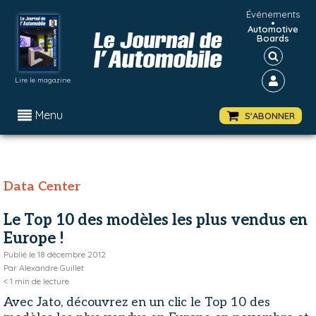
Événements
•
Automotive
Boards
Lire le magazine
Menu
S'ABONNER
Data Center
Le Top 10 des modèles les plus vendus en
Europe !
Publié le
18 décembre 2012
Par
Alexandre Guillet
< 1
min de lecture
Avec Jato, découvrez en un clic le Top 10 des