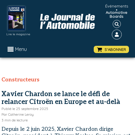
Événements
•
Automotive
Boards
Lire le magazine
Menu
S'ABONNER
Constructeurs
Xavier Chardon se lance le défi de
relancer Citroën en Europe et au-delà
Publié le
25 septembre 2025
Par
Catherine Leroy
3
min de lecture
Depuis le 2 juin 2025, Xavier Chardon dirige