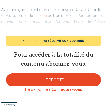
Avec une gamme entièrement renouvelée, Xavier Chardon
a pris les rênes de
Citroën
au bon moment. Pour autant, le
nouveau patron ne cache pas l’ampleur du chantier : "
C’est
un
Ce contenu est
réservé aux abonnés
Pour accéder à la totalité du
contenu abonnez-vous.
JE PROFITE
Déjà abonné ?
Connectez-vous
citroën