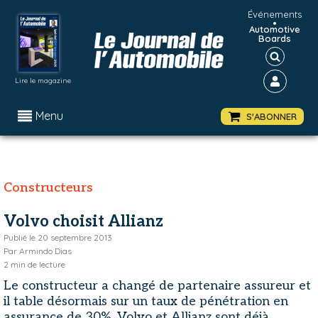
Événements
•
Automotive
Boards
Lire le magazine
Menu
S'ABONNER
Constructeurs
Volvo choisit Allianz
Publié le
20 septembre 2013
Par
Armindo Dias
2
min de lecture
Le constructeur a changé de partenaire assureur et
il table désormais sur un taux de pénétration en
assurance de 30%. Volvo et Allianz sont déjà