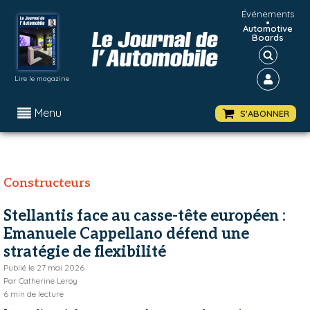
Événements
•
Automotive
Boards
Lire le magazine
Menu
S'ABONNER
Constructeurs
Stellantis face au casse-tête européen :
Emanuele Cappellano défend une
stratégie de flexibilité
Publié le
27 mai 2026
Par
Catherine Leroy
6
min de lecture