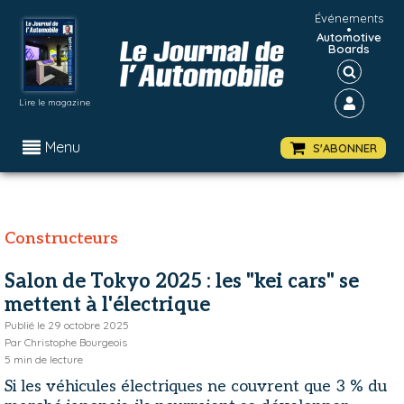
Événements
•
Automotive
Boards
Lire le magazine
Menu
S'ABONNER
Constructeurs
Salon de Tokyo 2025 : les "kei cars" se
mettent à l'électrique
Publié le
29 octobre 2025
Par
Christophe Bourgeois
5
min de lecture
Si les véhicules électriques ne couvrent que 3 % du