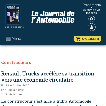
Événements
•
Automotive
Boards
Lire le magazine
Menu
S'ABONNER
Constructeurs
Renault Trucks accélère sa transition
vers une économie circulaire
Publié le
6 juillet 2020
Par
Nabila Albour
2
min de lecture
Le constructeur s’est allié à Indra Automobile