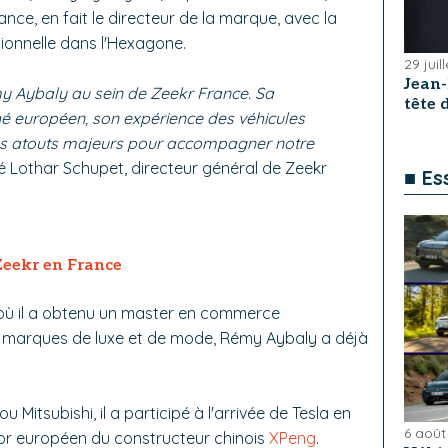
nce, en fait le directeur de la marque, avec la
tionnelle dans l'Hexagone.
29 juil
Jean
y Aybaly au sein de Zeekr France. Sa
tête
 européen, son expérience des véhicules
des atouts majeurs pour accompagner notre
ré Lothar Schupet, directeur général de Zeekr
■ Es
Zeekr en France
où il a obtenu un master en commerce
 marques de luxe et de mode, Rémy Aybaly a déjà
u Mitsubishi, il a participé à l'arrivée de Tesla en
6 août
jor européen du constructeur chinois
XPeng
.