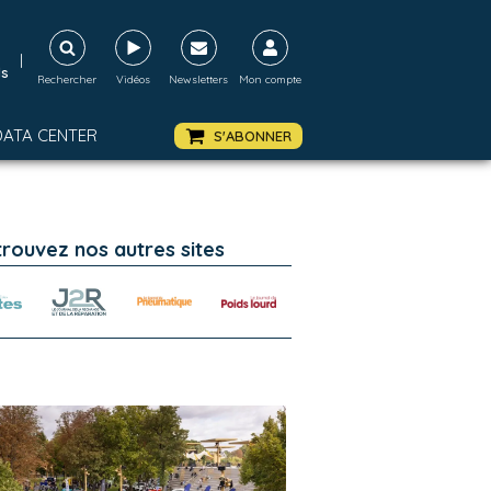
|
ds
Rechercher
Vidéos
Newsletters
Mon compte
DATA CENTER
S'ABONNER
trouvez nos autres sites