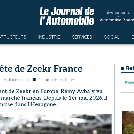
Événements
•
Automotive Boar
STRUCTEURS
INDUSTRIE
SERVICES
SOCIAL
ête de Zeekr France
■ Re
■
phe Jaussaud
2
min de lecture
ent de Zeekr en Europe, Rémy Aybaly va
marché français. Depuis le 1er mai 2026, il
inoise dans l'Hexagone.