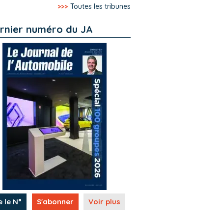
>>>
Toutes les tribunes
rnier numéro du JA
e le N°
S'abonner
Voir plus