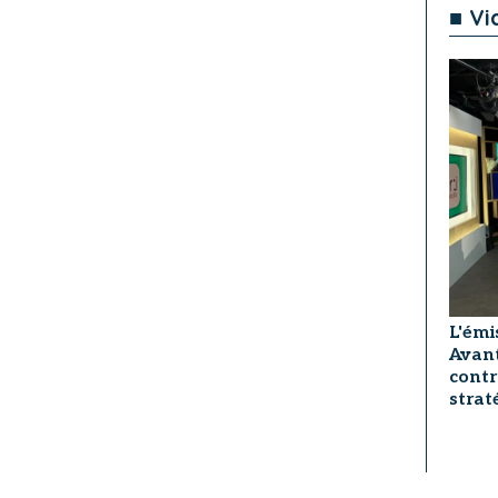
■ Vi
L'émi
Avant
contr
strat