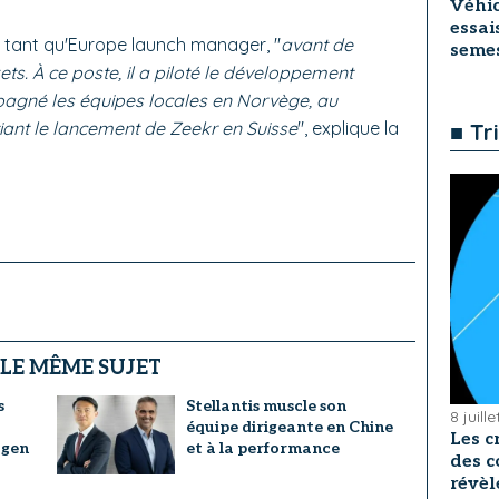
Véhic
essai
en tant qu'Europe launch manager, "
avant de
seme
ts. À ce poste, il a piloté le développement
agné les équipes locales en Norvège, au
tiant le lancement de Zeekr en Suisse
", explique la
■ Tr
 LE MÊME SUJET
s
Stellantis muscle son
8 juill
équipe dirigeante en Chine
Les c
agen
et à la performance
des c
révèl