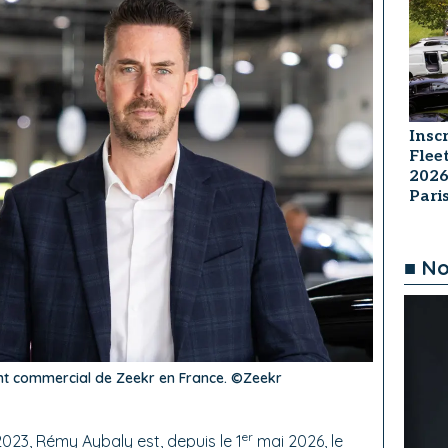
Insc
Flee
2026
Par
■ No
nt commercial de Zeekr en France. ©Zeekr
er
023, Rémy Aybaly est, depuis le 1
mai 2026, le