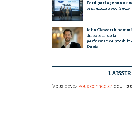
Ford partage son usin
espagnole avec Geely
John Cleworth nomm
directeur de la
performance produit 
Dacia
LAISSE
Vous devez
vous connecter
pour pub