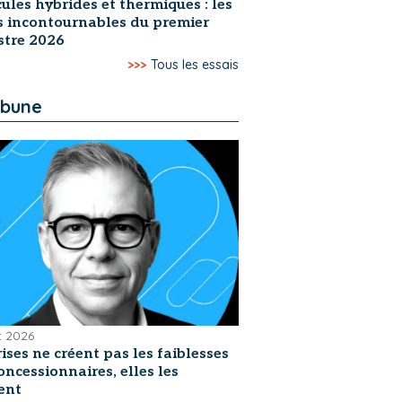
ules hybrides et thermiques : les
s incontournables du premier
stre 2026
>>>
Tous les essais
ibune
et 2026
rises ne créent pas les faiblesses
oncessionnaires, elles les
ent