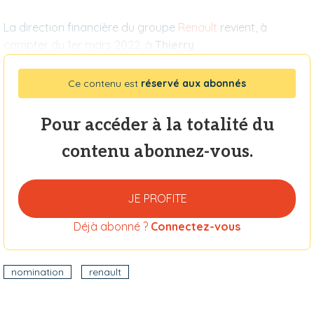
La direction financière du groupe
Renault
revient, à
compter du 1er mars 2022, à
Thierry
Ce contenu est
réservé aux abonnés
Pour accéder à la totalité du
contenu abonnez-vous.
JE PROFITE
Déjà abonné ?
Connectez-vous
nomination
renault