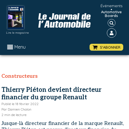
Événements
•
Automotive
Boards
Lire le magazine
Menu
S'ABONNER
Constructeurs
Thierry Piéton devient directeur
financier du groupe Renault
Publié le
18 février 2022
Par
Damien Chalon
2
min de lecture
Jusque-là directeur financier de la marque Renault,