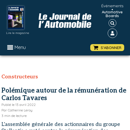
Événements
•
Automotive
Boards
Lire le magazine
Menu
S'ABONNER
Constructeurs
Polémique autour de la rémunération de
Carlos Tavares
Publié le
13 avril 2022
Par
Catherine Leroy
3
min de lecture
L’assemblée générale des actionnaires du groupe