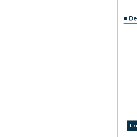
■ De
Lir