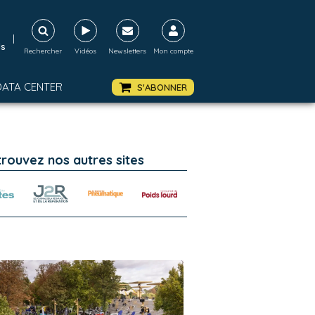
|
ds
Rechercher
Vidéos
Newsletters
Mon compte
DATA CENTER
S'ABONNER
trouvez nos autres sites