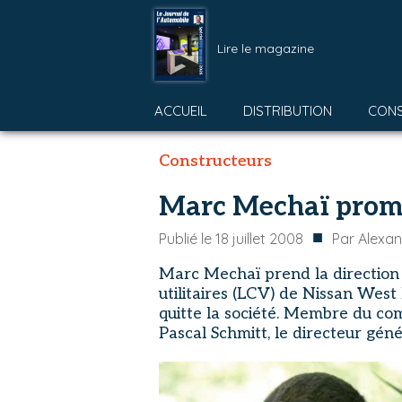
Lire le magazine
ACCUEIL
DISTRIBUTION
CON
Constructeurs
Marc Mechaï promu
■
Publié le
18 juillet 2008
Par
Alexan
Marc Mechaï prend la direction 
utilitaires (LCV) de Nissan West
quitte la société. Membre du co
Pascal Schmitt, le directeur génér