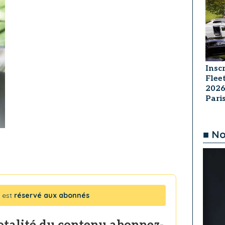
Insc
Flee
2026
Par
■ No
 est
réservé aux abonnés