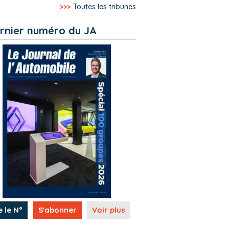
>>>
Toutes les tribunes
rnier numéro du JA
e le N°
S'abonner
Voir plus