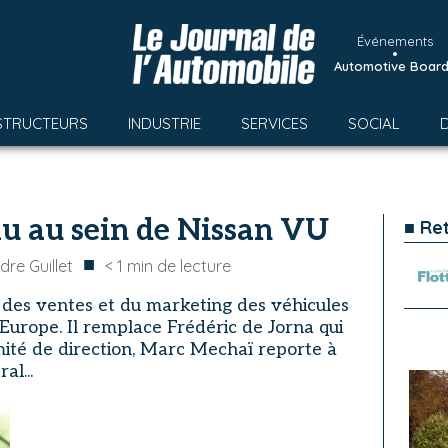
Événements
•
Automotive Boar
STRUCTEURS
INDUSTRIE
SERVICES
SOCIAL
 au sein de Nissan VU
■ Re
■
dre Guillet
< 1
min de lecture
des ventes et du marketing des véhicules
 Europe. Il remplace Frédéric de Jorna qui
mité de direction, Marc Mechaï reporte à
al...