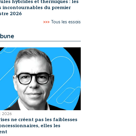
ules hybrides et thermiques : les
s incontournables du premier
stre 2026
>>>
Tous les essais
ibune
et 2026
rises ne créent pas les faiblesses
oncessionnaires, elles les
ent