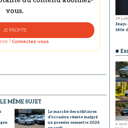
totalité du contenu abonnez-
vous.
29 juil
Jean
JE PROFITE
tête
nné ?
Connectez-vous
■ Es
 LE MÊME SUJET
s
Le marché des utilitaires
d'occasion résiste malgré
agen
un premier semestre 2026
6 août
en repli