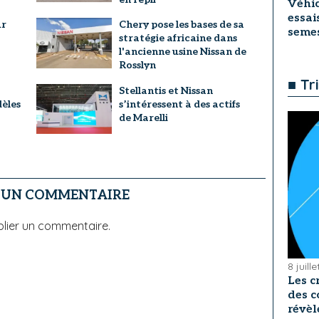
Véhic
essai
ur
Chery pose les bases de sa
seme
stratégie africaine dans
l'ancienne usine Nissan de
Rosslyn
■ Tr
a
Stellantis et Nissan
dèles
s’intéressent à des actifs
de Marelli
R UN COMMENTAIRE
lier un commentaire.
8 juill
Les c
des c
révèl