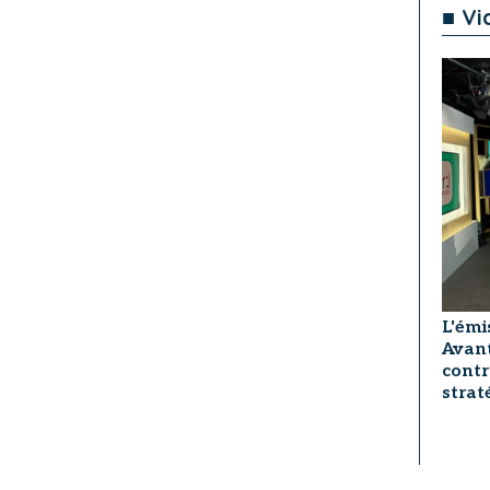
■ Vi
L'émi
Avant
contr
strat