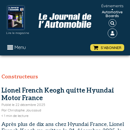
Événements
•
Automotive
Boards
Lire le magazine
Menu
S'ABONNER
Constructeurs
Lionel French Keogh quitte Hyundai
Motor France
Publié le
22 décembre 2025
Par
Christophe Jaussaud
< 1
min de lecture
Après plus de dix ans chez Hyundai France, Lionel