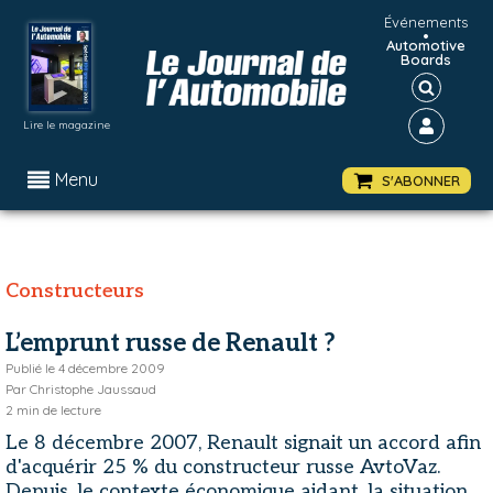
Événements
•
Automotive
Boards
Lire le magazine
Menu
S'ABONNER
Constructeurs
L’emprunt russe de Renault ?
Publié le
4 décembre 2009
Par
Christophe Jaussaud
2
min de lecture
Le 8 décembre 2007, Renault signait un accord afin
d'acquérir 25 % du constructeur russe AvtoVaz.
Depuis, le contexte économique aidant, la situation