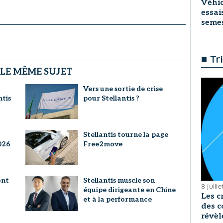
Véhic
essai
seme
■ Tr
 LE MÊME SUJET
Vers une sortie de crise
ntis
pour Stellantis ?
Stellantis tourne la page
026
Free2move
ont
Stellantis muscle son
8 juill
équipe dirigeante en Chine
Les c
et à la performance
des c
révèl