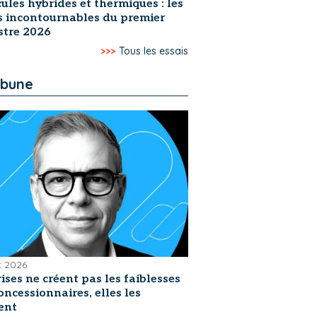
ules hybrides et thermiques : les
s incontournables du premier
stre 2026
>>>
Tous les essais
ibune
et 2026
rises ne créent pas les faiblesses
oncessionnaires, elles les
ent