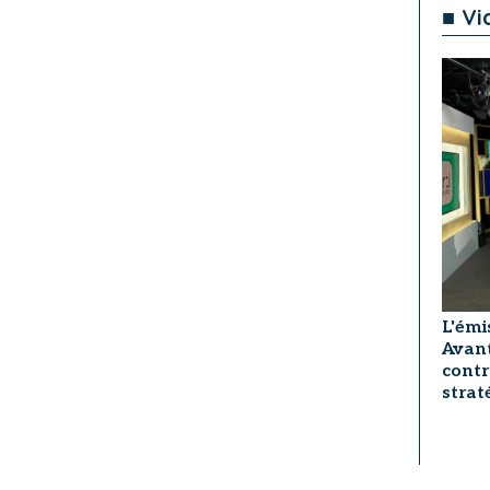
■ Vi
L'émi
Avant
contr
strat