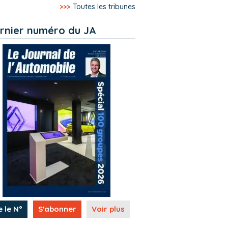
>>>
Toutes les tribunes
rnier numéro du JA
e le N°
S'abonner
Voir plus