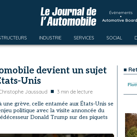
Événements
•
Automotive Boar
STRUCTEURS
INDUSTRIE
SERVICES
SOCIAL
tomobile devient un sujet
■ Re
États-Unis
■
Christophe Jaussaud
3
min de lecture
 une grève, celle entamée aux États-Unis se
njeu politique avec la visite annoncée du
prédécesseur Donald Trump sur des piquets