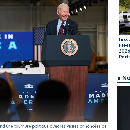
Insc
Flee
2026
Par
■ No
nd une tournure politique avec les visites annoncées de