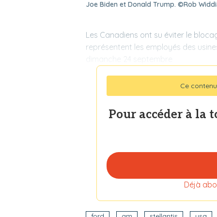
Joe Biden et Donald Trump. ©Rob Widdi
Les Canadiens ont su éviter le blocag
représentent les employés des usine
dimanche 24 septembre
Ce contenu
Pour accéder à la 
Déjà abo
ford
gm
stellantis
usa