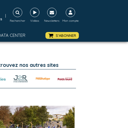
|
ds
Rechercher
Vidéos
Newsletters
Mon compte
DATA CENTER
S'ABONNER
trouvez nos autres sites