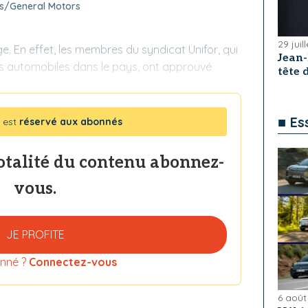
s/General Motors
29 juil
e. En effet, les membres du syndicat Unifor, qui
Jean
s automobiles dans le pays, ont approuvé
tête
■ Es
 est
réservé aux abonnés
totalité du contenu abonnez-
vous.
JE PROFITE
nné ?
Connectez-vous
6 août