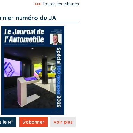
>>>
Toutes les tribunes
rnier numéro du JA
e le N°
S'abonner
Voir plus