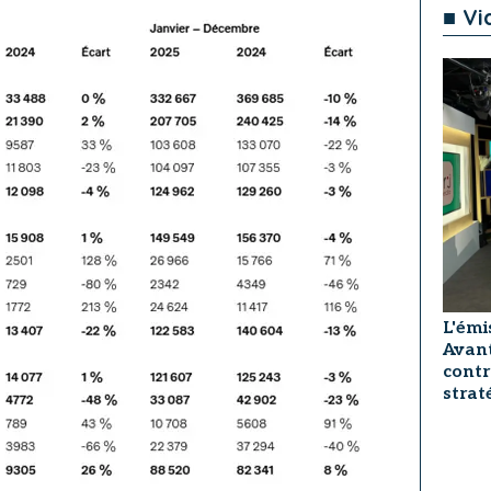
■ Vi
L'émi
Avant
contr
strat