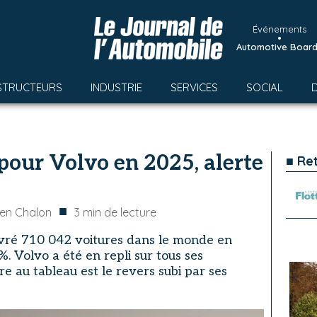
Événements
•
Automotive Boar
STRUCTEURS
INDUSTRIE
SERVICES
SOCIAL
 pour Volvo en 2025, alerte
■ Re
■
en Chalon
3
min de lecture
livré 710 042 voitures dans le monde en
. Volvo a été en repli sur tous ses
e au tableau est le revers subi par ses