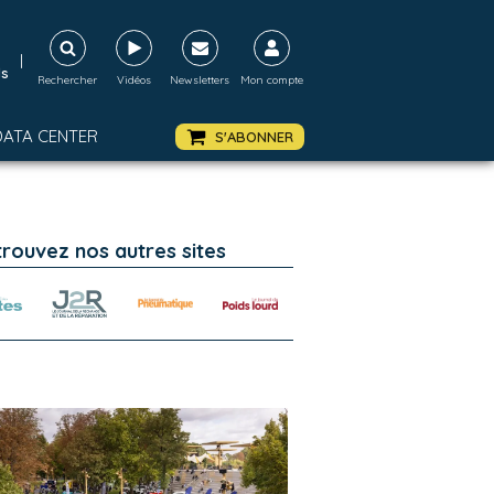
|
ds
Rechercher
Vidéos
Newsletters
Mon compte
DATA CENTER
S'ABONNER
trouvez nos autres sites