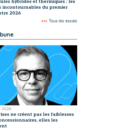
ules hybrides et thermiques : les
s incontournables du premier
stre 2026
>>>
Tous les essais
ibune
et 2026
rises ne créent pas les faiblesses
oncessionnaires, elles les
ent