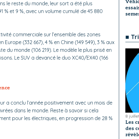
Véhic
ns le reste du monde, leur sort a été plus
essai
1 % et 9 %, avec un volume cumulé de 45 880
seme
’activité commerciale sur l’ensemble des zones
■ Tr
 Europe (332 667), 4 % en Chine (149 549), 3 % aux
este du monde (106 219). Le modèle le plus prisé en
raisons. Le SUV a devancé le duo XC40/EX40 (166
lence
r a conclu l’année positivement avec un mois de
ivrées dans le monde. Reste à savoir si cela
8 juill
nt pour les électriques, en progression de 28 %
Les c
des c
révèl