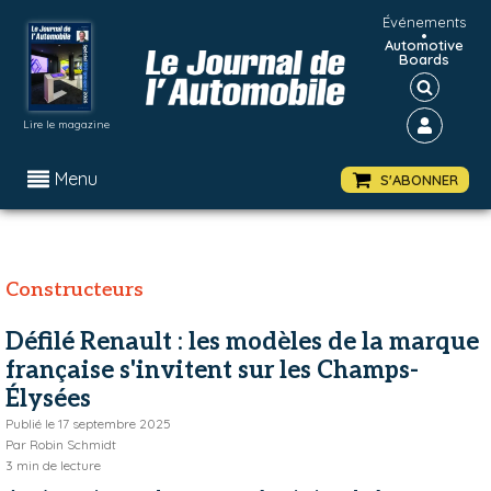
Événements
•
Automotive
Boards
Lire le magazine
Menu
S'ABONNER
Constructeurs
Défilé Renault : les modèles de la marque
française s'invitent sur les Champs-
Élysées
Publié le
17 septembre 2025
Par
Robin Schmidt
3
min de lecture