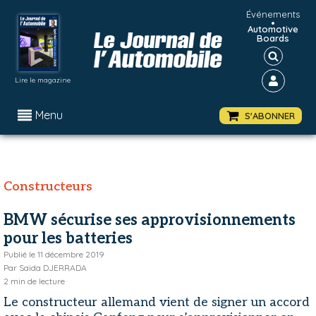
Événements
•
Automotive
Boards
Lire le magazine
Menu
S'ABONNER
Constructeurs
BMW sécurise ses approvisionnements
pour les batteries
Publié le
11 décembre 2019
Par
Saïda DJERRADA
2
min de lecture
Le constructeur allemand vient de signer un accord