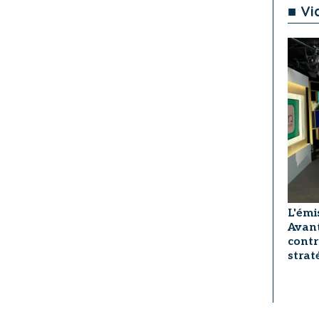
■ Vi
L'émi
Avant
contr
strat