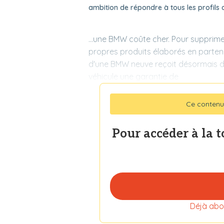
ambition de répondre à tous les profils 
...une BMW coûte cher. Pour supprime
propres produits élaborés en parten
d'une BMW neuve reçoit désormais de
véhicule une garantie de
Ce contenu
Pour accéder à la 
Déjà abo