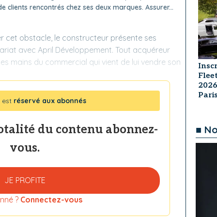
de clients rencontrés chez ses deux marques. Assurer...
r cet obstacle, le constructeur présente ses
ariat avec April Développement. Tout acquéreur
s mains du commercial qui vient de lui vendre son
Insc
Flee
2026
Par
 est
réservé aux abonnés
totalité du contenu abonnez-
■ No
vous.
JE PROFITE
nné ?
Connectez-vous