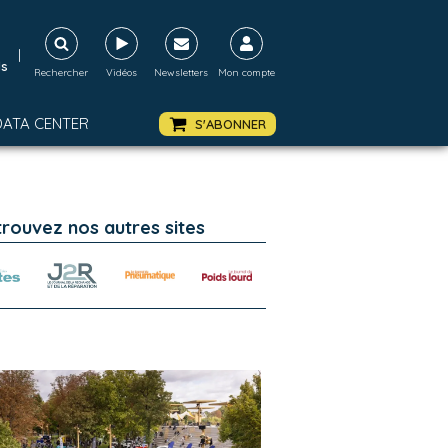
|
ds
Rechercher
Vidéos
Newsletters
Mon compte
DATA CENTER
S'ABONNER
trouvez nos autres sites