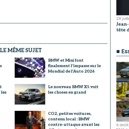
29 juil
Jean
tête
 LE MÊME SUJET
■ Es
BMW et Mini font
s
finalement l’impasse sur le
Mondial de l'Auto 2026
é
Le nouveau BMW X5 voit
les
les choses en grand
CO2, petites voitures,
contenu local : BMW
contre-attaque avant les
6 août