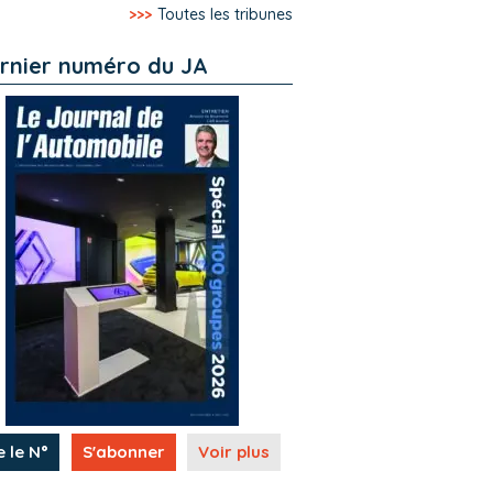
>>>
Toutes les tribunes
rnier numéro du JA
e le N°
S'abonner
Voir plus