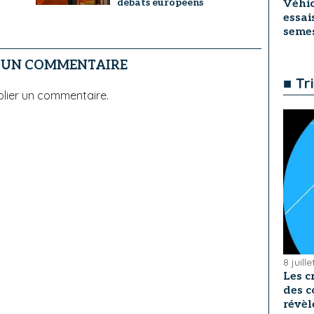
débats européens
Véhic
essai
seme
R UN COMMENTAIRE
■ Tr
lier un commentaire.
8 juill
Les c
des c
révèl