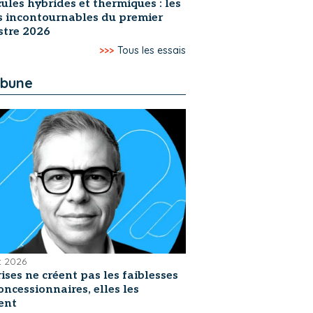
ules hybrides et thermiques : les
s incontournables du premier
stre 2026
>>>
Tous les essais
ibune
et 2026
rises ne créent pas les faiblesses
oncessionnaires, elles les
ent