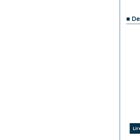
■ De
Lir