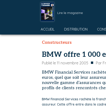
Lire le magazine
ACCUEIL
DISTRIBUTION
CON
Constructeurs
BMW offre 1 000 eu
■
Publié le
11 novembre 2005
Par
F
BMW Financial Services rachète l
euros, quel que soit leur assureu
nouvelle gamme d'assurances qui
profils de clients rencontrés che
BMW Financial Services rachète la franchi
assureur. Cette offre entre dans le cad