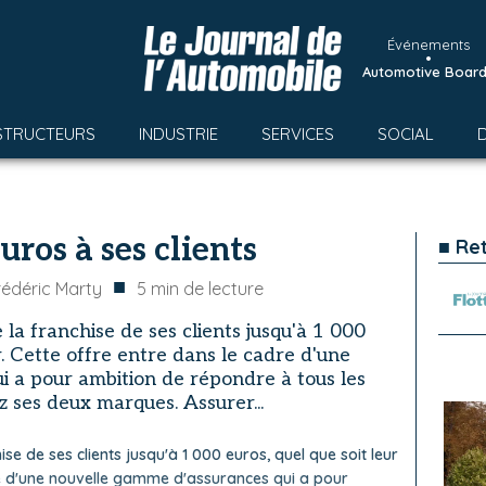
Événements
•
Automotive Boar
STRUCTEURS
INDUSTRIE
SERVICES
SOCIAL
ros à ses clients
■ Re
■
rédéric Marty
5
min de lecture
a franchise de ses clients jusqu'à 1 000
r. Cette offre entre dans le cadre d'une
 a pour ambition de répondre à tous les
z ses deux marques. Assurer...
se de ses clients jusqu'à 1 000 euros, quel que soit leur
re d'une nouvelle gamme d'assurances qui a pour