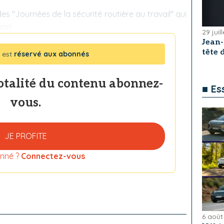
es "Journées de la sécurité routière au travail" qui
tion
29 juil
Jean
tête
 est
réservé aux abonnés
totalité du contenu abonnez-
■ Es
vous.
JE PROFITE
nné ?
Connectez-vous
6 août