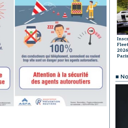
Insc
Flee
2026
Par
■ No