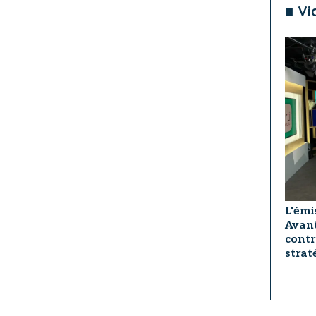
■ Vi
L'émi
Avant
contr
strat