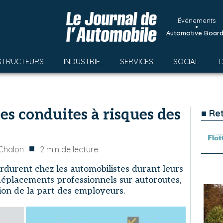
Événements
•
Automotive Boar
STRUCTEURS
INDUSTRIE
SERVICES
SOCIAL
les conduites à risques des
■ Re
■
Chalon
2
min de lecture
durent chez les automobilistes durant leurs
s déplacements professionnels sur autoroutes,
tion de la part des employeurs.