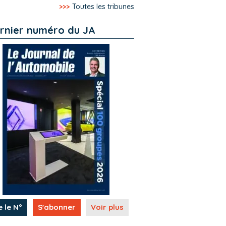
>>>
Toutes les tribunes
rnier numéro du JA
e le N°
S'abonner
Voir plus