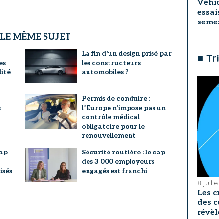
Véhic
essai
seme
 LE MÊME SUJET
La fin d'un design prisé par
■ Tr
es
les constructeurs
lité
automobiles ?
Permis de conduire :
s
l’Europe n'impose pas un
contrôle médical
obligatoire pour le
renouvellement
cap
Sécurité routière : le cap
des 3 000 employeurs
isés
engagés est franchi
8 juill
Les c
des c
révèl