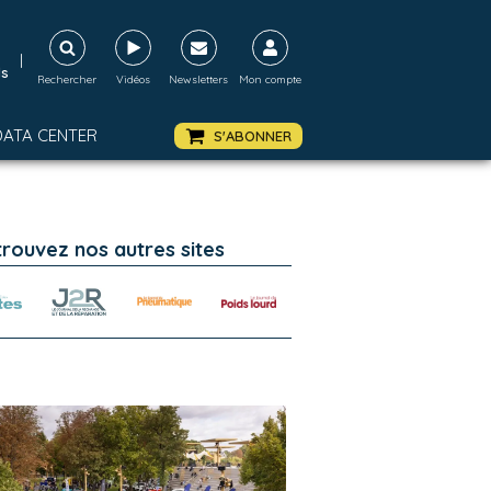
|
ds
Rechercher
Vidéos
Newsletters
Mon compte
DATA CENTER
S'ABONNER
trouvez nos autres sites