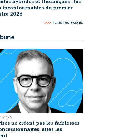
ules hybrides et thermiques : les
s incontournables du premier
stre 2026
>>>
Tous les essais
ibune
et 2026
rises ne créent pas les faiblesses
oncessionnaires, elles les
ent