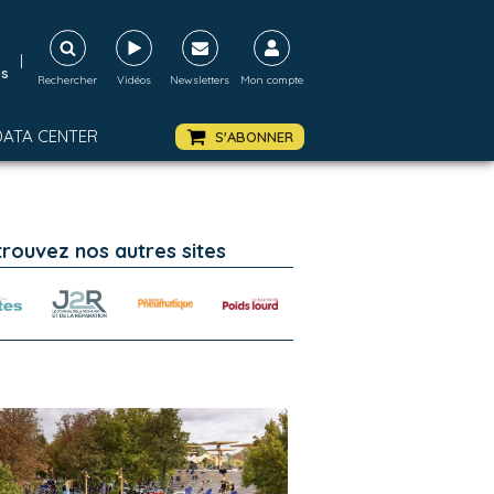
|
ds
Rechercher
Vidéos
Newsletters
Mon compte
DATA CENTER
S'ABONNER
trouvez nos autres sites