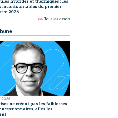
ules hybrides et thermiques : les
s incontournables du premier
stre 2026
>>>
Tous les essais
ibune
et 2026
rises ne créent pas les faiblesses
oncessionnaires, elles les
ent