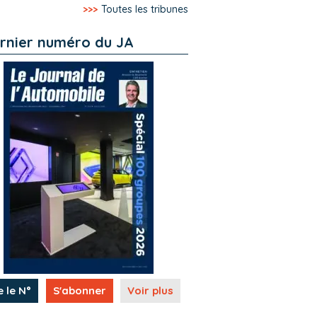
>>>
Toutes les tribunes
rnier numéro du JA
e le N°
S'abonner
Voir plus