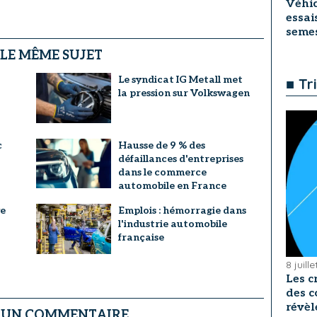
Véhic
essai
seme
 LE MÊME SUJET
Le syndicat IG Metall met
■ Tr
la pression sur Volkswagen
c
Hausse de 9 % des
défaillances d'entreprises
dans le commerce
automobile en France
ve
Emplois : hémorragie dans
l'industrie automobile
française
8 juill
Les c
des c
révèl
R UN COMMENTAIRE