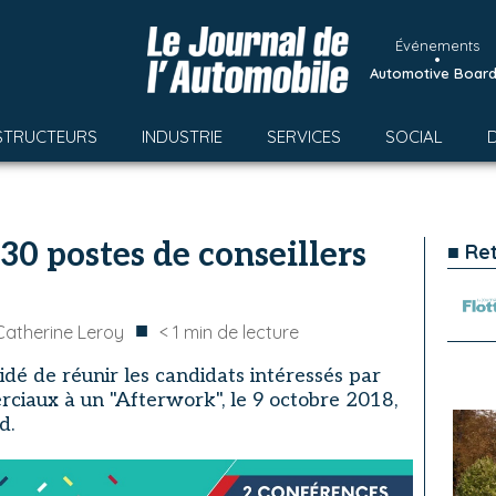
Événements
•
Automotive Boar
STRUCTEURS
INDUSTRIE
SERVICES
SOCIAL
30 postes de conseillers
■ Re
■
Catherine Leroy
< 1
min de lecture
dé de réunir les candidats intéressés par
rciaux à un "Afterwork", le 9 octobre 2018,
d.