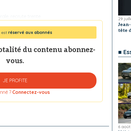
érale, recrute trente
29 juil
Jean
tête
 est
réservé aux abonnés
totalité du contenu abonnez-
■ Es
vous.
JE PROFITE
nné ?
Connectez-vous
6 août