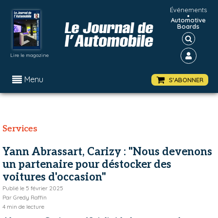
Événements
•
Automotive
Boards
Lire le magazine
Menu
S'ABONNER
Services
Yann Abrassart, Carizy : "Nous devenons
un partenaire pour déstocker des
voitures d'occasion"
Publié le
5 février 2025
Par
Gredy Raffin
4
min de lecture