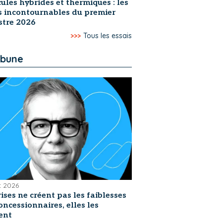
ules hybrides et thermiques : les
s incontournables du premier
stre 2026
>>>
Tous les essais
ibune
et 2026
rises ne créent pas les faiblesses
oncessionnaires, elles les
ent