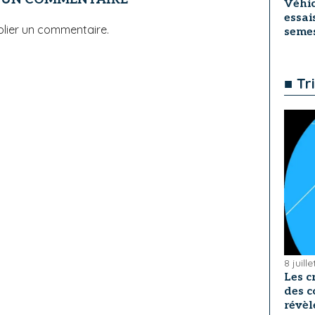
Véhic
essai
lier un commentaire.
seme
■ Tr
8 juill
Les c
des c
révèl