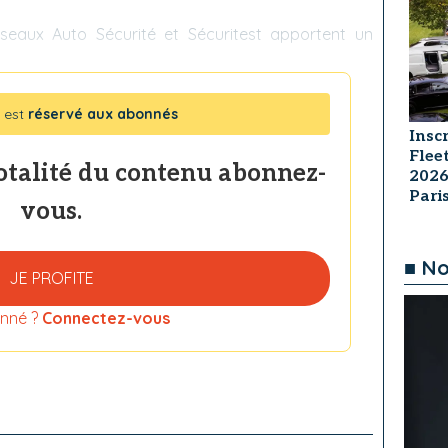
seaux Auto Sécurité et Sécuritest apportent un
 est
réservé aux abonnés
Insc
Flee
totalité du contenu abonnez-
2026
Par
vous.
■ No
JE PROFITE
nné ?
Connectez-vous