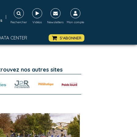
|
ds
Rechercher
Vidéos
Newsletters
Mon compte
DATA CENTER
S'ABONNER
trouvez nos autres sites