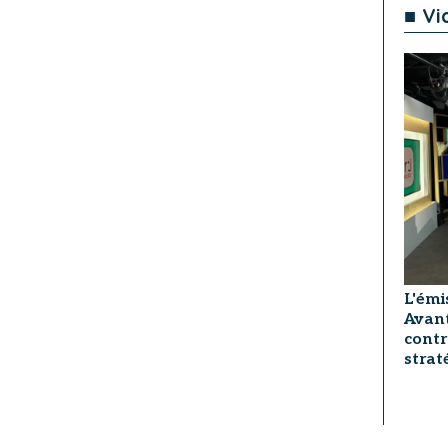
■ Vi
L'émi
Avant
contr
strat