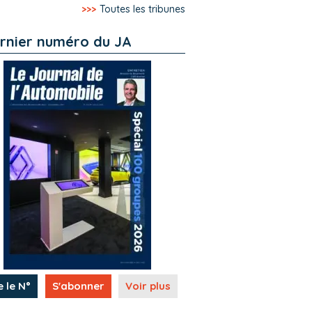
>>>
Toutes les tribunes
rnier numéro du JA
e le N°
S'abonner
Voir plus