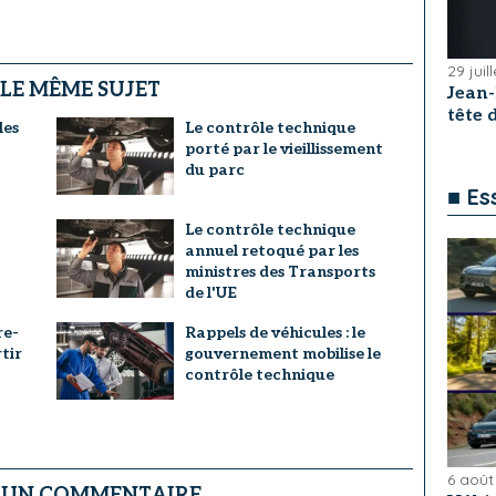
29 juil
 LE MÊME SUJET
Jean
tête
les
Le contrôle technique
porté par le vieillissement
du parc
■ Es
Le contrôle technique
annuel retoqué par les
ministres des Transports
de l'UE
re-
Rappels de véhicules : le
rtir
gouvernement mobilise le
contrôle technique
6 août
R UN COMMENTAIRE