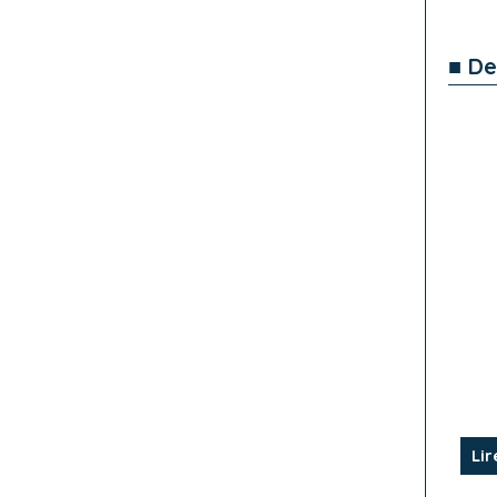
■ De
Lir