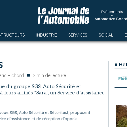
Événements
•
Automotive Boar
STRUCTEURS
INDUSTRIE
SERVICES
SOCIAL
S
■ Re
■
éric Richard
2
min de lecture
ue du groupe SGS, Auto Sécurité et
 leurs affiliés "Sara", un Service d’assistance
upe SGS, Auto Sécurité et Sécuritest, proposent
vice d’assistance et de réception d’appels.