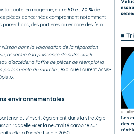
Véhic
essai
pisto coûte, en moyenne, entre
50 et 70 %
de
seme
. Les pièces concernées comprennent notamment
es pare-chocs, des portières ou encore des feux
■ Tr
ssan dans la valorisation de la réparation
ue, associée à la puissance de notre stock
au d'accéder à l'offre de pièces de réemploi la
plus performante du marché
", explique Laurent Assis-
Opisto.
ons environnementales
8 juill
artenariat s'inscrit également dans la stratégie
Les c
des c
ssan rappelle viser la neutralité carbone sur
révèl
uits d'ici à l'année fiscale 2050.