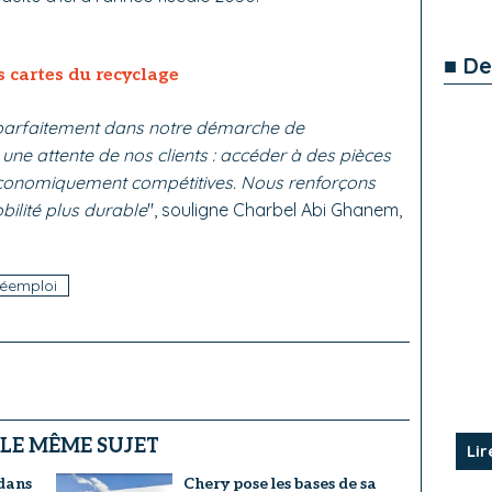
■ De
s cartes du recyclage
t parfaitement dans notre démarche de
ne attente de nos clients : accéder à des pièces
 économiquement compétitives. Nous renforçons
ilité plus durable
", souligne Charbel Abi Ghanem,
réemploi
 LE MÊME SUJET
Lir
dans
Chery pose les bases de sa