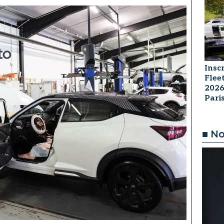
Insc
Flee
2026
Par
■ No