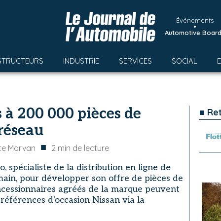
Événements
•
Automotive Boar
STRUCTEURS
INDUSTRIE
SERVICES
SOCIAL
 à 200 000 pièces de
■ Re
réseau
■
te Morvan
2
min de lecture
, spécialiste de la distribution en ligne de
ain, pour développer son offre de pièces de
ncessionnaires agréés de la marque peuvent
férences d'occasion Nissan via la