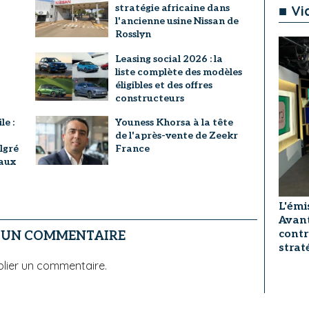
■ Vi
stratégie africaine dans
l'ancienne usine Nissan de
Rosslyn
Leasing social 2026 : la
liste complète des modèles
éligibles et des offres
constructeurs
e :
Youness Khorsa à la tête
de l'après-vente de Zeekr
lgré
France
 aux
L'émi
Avant
contr
R UN COMMENTAIRE
strat
lier un commentaire.