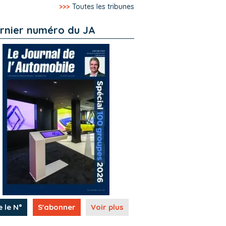
>>>
Toutes les tribunes
rnier numéro du JA
e le N°
S'abonner
Voir plus