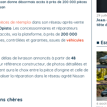
issan donne désormais accès à près de 200 000 pièces
ssan
29 juil
Jean
ièces de réemploi
dans son réseau après-vente
tête
Opisto
. Les concessionnaires et réparateurs
ccès, via la plateforme, à près de
200 000
es, contrôlées et garanties, issues de
véhicules
■ Es
 délais de livraison annoncés à partir de
48
 référence constructeur, de photos détaillées et
ent aura le choix entre la pièce d'origine et celle de
éaliser la réparation dans le réseau agréé Nissan
ins chères
6 août