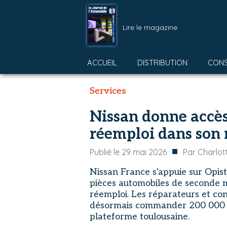
Lire le magazine
ACCUEIL
DISTRIBUTION
CON
Services
Nissan donne accès
réemploi dans son 
■
Publié le
29 mai 2026
Par
Charlot
Nissan France s'appuie sur Opisto
pièces automobiles de seconde m
réemploi. Les réparateurs et co
désormais commander 200 000 ré
plateforme toulousaine.