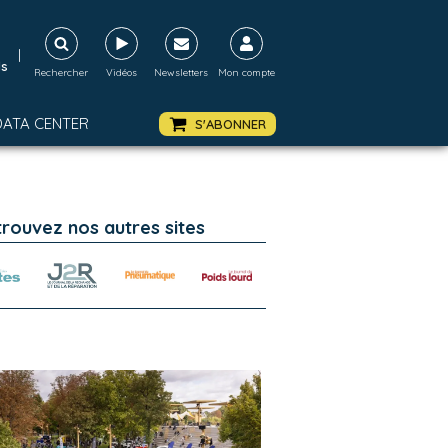
|
ds
Rechercher
Vidéos
Newsletters
Mon compte
DATA CENTER
S'ABONNER
trouvez nos autres sites