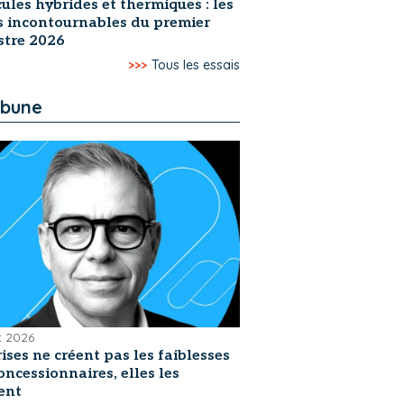
ules hybrides et thermiques : les
s incontournables du premier
stre 2026
>>>
Tous les essais
ibune
et 2026
rises ne créent pas les faiblesses
oncessionnaires, elles les
ent