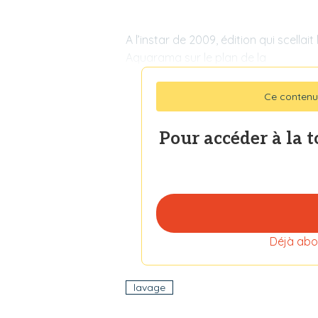
A l’instar de 2009, édition qui scellait
Aquarama sur le plan de la
Ce contenu
Pour accéder à la 
Déjà abo
lavage