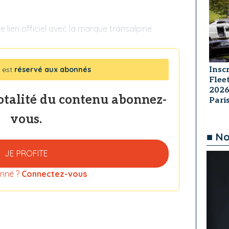
 le lien officiel avec la marque transalpine
Insc
 est
réservé aux abonnés
Flee
2026
totalité du contenu abonnez-
Par
vous.
■ No
JE PROFITE
nné ?
Connectez-vous