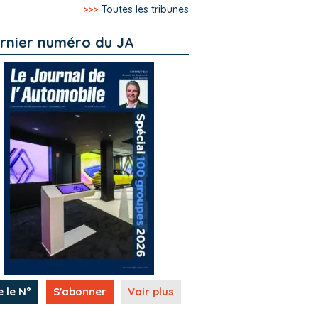
>>>
Toutes les tribunes
rnier numéro du JA
e le N°
S'abonner
Voir plus