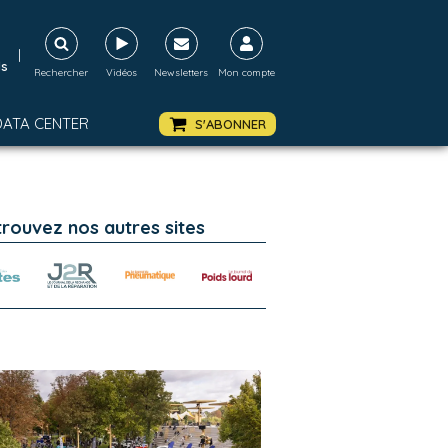
|
ds
Rechercher
Vidéos
Newsletters
Mon compte
DATA CENTER
S'ABONNER
trouvez nos autres sites