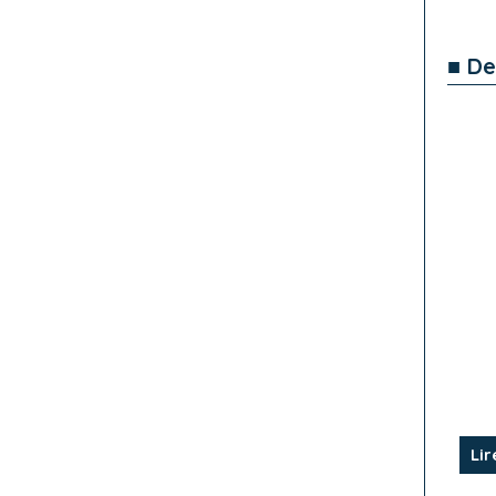
■ De
Lir