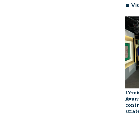
■ Vi
L'émi
Avant
contr
strat