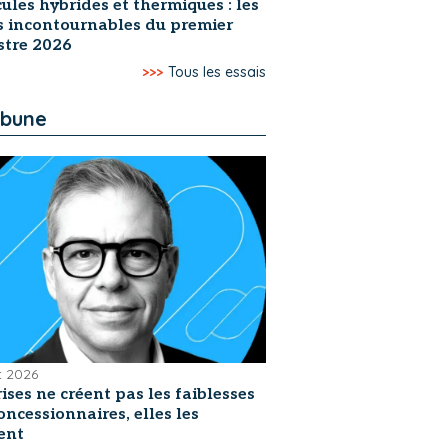
ules hybrides et thermiques : les
s incontournables du premier
stre 2026
>>>
Tous les essais
ibune
et 2026
rises ne créent pas les faiblesses
oncessionnaires, elles les
ent