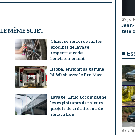
29 juil
Jean
 LE MÊME SUJET
tête
Christ se renforce sur les
produits de lavage
■ Es
respectueux de
l'environnement
Istobal enrichit sa gamme
M’Wash avec le Pro Max
a
Lavage : Emic accompagne
les exploitants dans leurs
projets de création ou de
rénovation
6 août