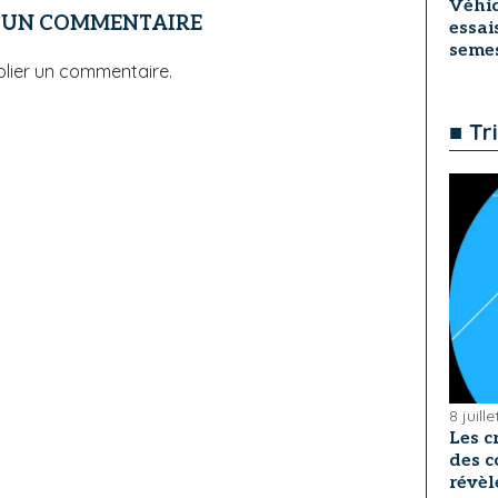
Véhic
R UN COMMENTAIRE
essai
seme
lier un commentaire.
■ Tr
8 juill
Les c
des c
révèl