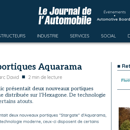
Événements
•
Automotive Boar
STRUCTEURS
INDUSTRIE
SERVICES
SOCIAL
portiques Aquarama
■ Re
■
rc David
2
min de lecture
ic présentait deux nouveaux portiques
e distribuée sur l’Hexagone. De technologie
rtains atouts.
entait deux nouveaux portiques "Stargate" d’Aquarama,
 technologie moderne, ceux-ci disposent de certains