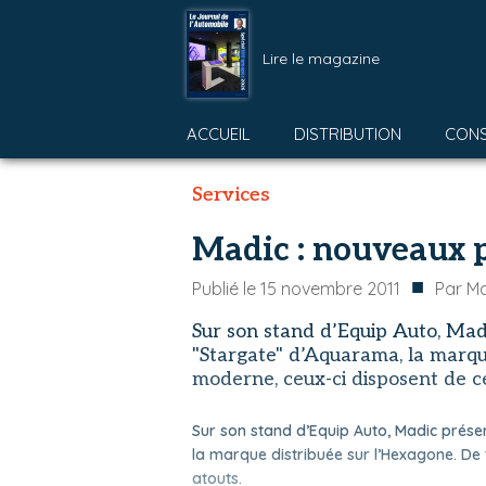
Lire le magazine
ACCUEIL
DISTRIBUTION
CON
Services
Madic : nouveaux 
■
Publié le
15 novembre 2011
Par
Ma
Sur son stand d’Equip Auto, Mad
"Stargate" d’Aquarama, la marqu
moderne, ceux-ci disposent de ce
Sur son stand d’Equip Auto, Madic prés
la marque distribuée sur l’Hexagone. De
atouts.