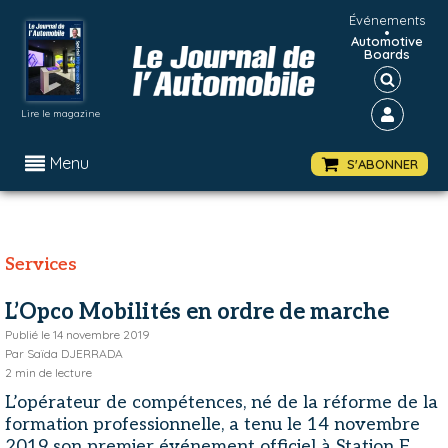
Événements
•
Automotive
Boards
Lire le magazine
Menu
S'ABONNER
Services
L’Opco Mobilités en ordre de marche
Publié le
14 novembre 2019
Par
Saïda DJERRADA
2
min de lecture
L’opérateur de compétences, né de la réforme de la
formation professionnelle, a tenu le 14 novembre
2019 son premier événement officiel à Station F.