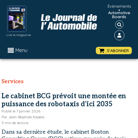
Événements
•
Automotive
Boards
Lire le magazine
Menu
S'ABONNER
Services
Le cabinet BCG prévoit une montée en
puissance des robotaxis d’ici 2035
Publié le
7 janvier 2026
Par
Jean-Baptiste Kapela
3
min de lecture
Dans sa dernière étude, le cabinet Boston