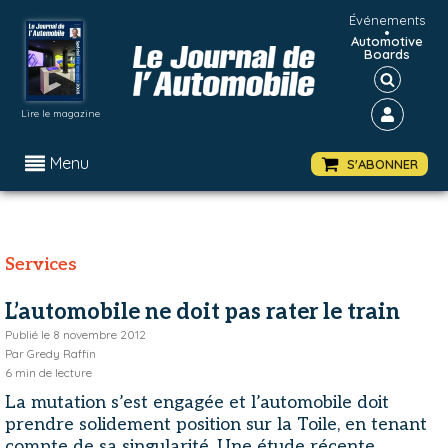
Événements
•
Automotive
Boards
Lire le magazine
Menu
S'ABONNER
Services
L’automobile ne doit pas rater le train
Publié le
8 novembre 2012
Par
Gredy Raffin
6
min de lecture
La mutation s’est engagée et l’automobile doit
prendre solidement position sur la Toile, en tenant
compte de sa singularité. Une étude récente