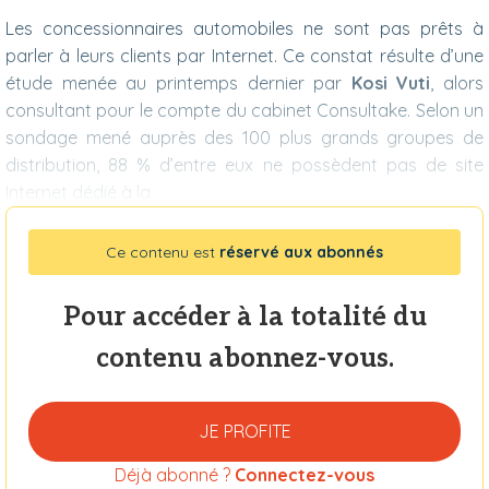
Les concessionnaires automobiles ne sont pas prêts à
parler à leurs clients par Internet. Ce constat résulte d’une
étude menée au printemps dernier par
Kosi Vuti
, alors
consultant pour le compte du cabinet Consultake. Selon un
sondage mené auprès des 100 plus grands groupes de
distribution, 88 % d’entre eux ne possèdent pas de site
Internet dédié à la
Ce contenu est
réservé aux abonnés
Pour accéder à la totalité du
contenu abonnez-vous.
JE PROFITE
Déjà abonné ?
Connectez-vous