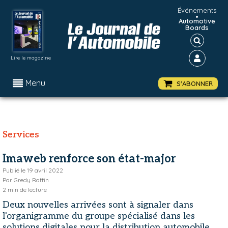
Événements
•
Automotive
Boards
Lire le magazine
Menu
S'ABONNER
Services
Imaweb renforce son état-major
Publié le
19 avril 2022
Par
Gredy Raffin
2
min de lecture
Deux nouvelles arrivées sont à signaler dans
l'organigramme du groupe spécialisé dans les
solutions digitales pour la distribution automobile.