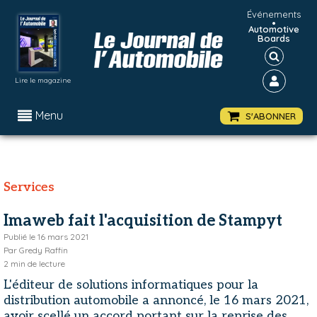
Événements
•
Automotive
Boards
Lire le magazine
Menu
S'ABONNER
Services
Imaweb fait l'acquisition de Stampyt
Publié le
16 mars 2021
Par
Gredy Raffin
2
min de lecture
L'éditeur de solutions informatiques pour la
distribution automobile a annoncé, le 16 mars 2021,
avoir scellé un accord portant sur la reprise des