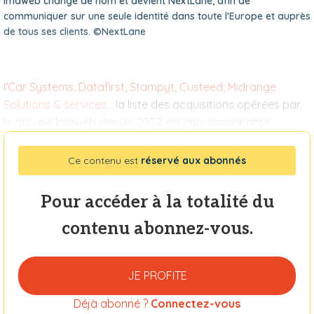
Imaweb change de nom et devient NextLane, afin de
communiquer sur une seule identité dans toute l'Europe et auprès
de tous ses clients. ©NextLane
I'Car Systems, Datafirst
,
Stampyt
,
Custeed, Midrange
Solutions & services
... la liste des acquisitions opérées par
le groupe Imaweb depuis 2022 est impressionnante,
Ce contenu est
réservé aux abonnés
Pour accéder à la totalité du
contenu abonnez-vous.
JE PROFITE
Déjà abonné ?
Connectez-vous