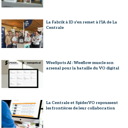
La Fabrik à ID s'en remet à l'IA de La
Centrale
WeeSpots AI : Weeflow muscle son
arsenal pour la bataille du VO digital
La Centrale et SpiderVO repoussent
les frontières de leur collaboration