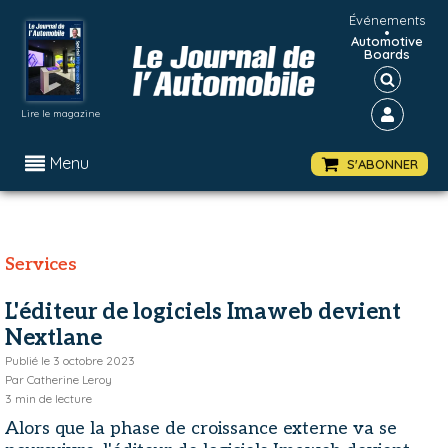
Événements
•
Automotive
Boards
Lire le magazine
Menu
S'ABONNER
Services
L'éditeur de logiciels Imaweb devient
Nextlane
Publié le
3 octobre 2023
Par
Catherine Leroy
3
min de lecture
Alors que la phase de croissance externe va se