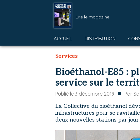
Lire le magazine
ACCUEIL
DISTRIBUTION
CON
Services
Bioéthanol-E85 : pl
service sur le terri
■
Publié le
3 décembre 2019
Par
Sa
La Collective du bioéthanol dévo
infrastructures pour se ravitaill
deux nouvelles stations par jour.