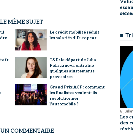
Véhic
essai
seme
 LE MÊME SUJET
ul
Le crédit mobilité séduit
■ Tr
ndre
les salariés d’Europcar
taïr
T&E : le départ de Julia
Poliscanova entraîne
quelques ajustements
provisoires
Grand Prix ACF : comment
a
les finalistes veulent-ils
révolutionner
l'automobile ?
8 juill
Les c
des c
révèl
R UN COMMENTAIRE