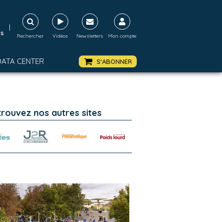
|
ds
Rechercher
Vidéos
Newsletters
Mon compte
DATA CENTER
S'ABONNER
trouvez nos autres sites