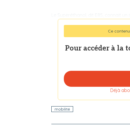
Le Superéthanol, dit E85, connait un
Ce contenu
Pour accéder à la 
Déjà abo
mobilité