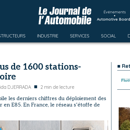
Événements
•
Automotive Boar
STRUCTEURS
INDUSTRIE
SERVICES
SOCIAL
us de 1600 stations-
■ Re
toire
■
ïda DJERRADA
2
min de lecture
ile les derniers chiffres du déploiement des
er en E85. En France, le réseau s’étoffe de