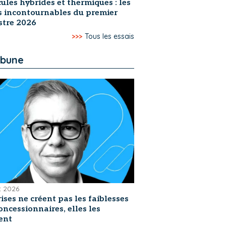
ules hybrides et thermiques : les
s incontournables du premier
stre 2026
>>>
Tous les essais
ibune
et 2026
rises ne créent pas les faiblesses
oncessionnaires, elles les
ent