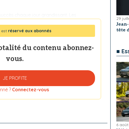
 succès chaque jour grandissant. Les
29 juil
Jean
tête
 est
réservé aux abonnés
totalité du contenu abonnez-
■ Es
vous.
JE PROFITE
nné ?
Connectez-vous
6 août