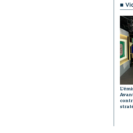
■ Vi
L'émi
Avant
contr
strat