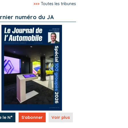
>>>
Toutes les tribunes
rnier numéro du JA
e le N°
S'abonner
Voir plus