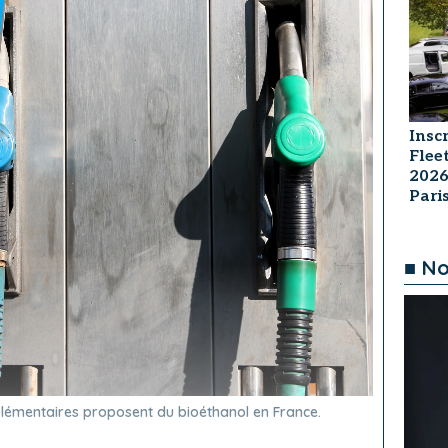
Insc
Flee
2026
Par
■ No
pplémentaires proposent du bioéthanol en France.