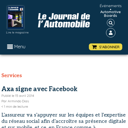
Événements
•
Automotive
Boards
Lire le magazine
Menu
S'ABONNER
Services
Axa signe avec Facebook
Publié le
15 avril 2014
Par
Armindo Dias
< 1
min de lecture
L'assureur va s'appuyer sur les équipes et l'expertise
du réseau social afin d'accroître sa présence digitale
et sur mobile, et ce, en France comme à