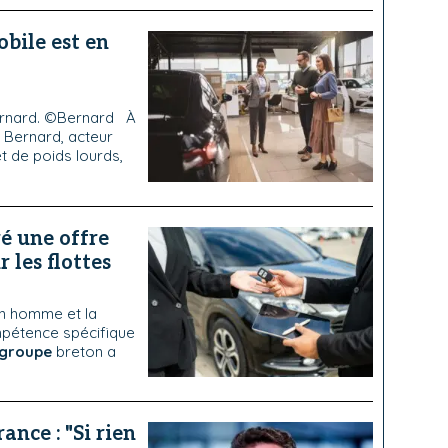
bile est en
rnard. ©Bernard À
Bernard, acteur
t de poids lourds,
é une offre
 les flottes
Un homme et la
mpétence spécifique
groupe
breton a
ance : "Si rien