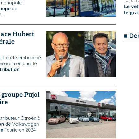
10 juin
e monopole",
Le véh
oupe
de
le gra
...
place Hubert
■ De
érale
. Il a été embauché
rardin en qualité
tribution
e groupe Pujol
ire
ributeur Citroën à
on
de Volkswagen
pe
Faurie en 2024.