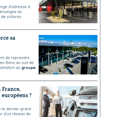
ange d'adresse à
'enseigne du
 de voitures
rce sa
ent de reprendre
es-Benz au sud de
plantation du
groupe
a France,
s européens ?
e le dernier grand
r d’un réseau de