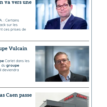
 on va vers une
. : Certains
ack sur les
nt ces prises de
oupe Vulcain
pe
Carlet dans les
s du
groupe
l deviendra
vas Caen passe