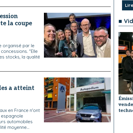
Lire
ession
■ Vi
te la coupe
e organisé par le
 concessions. "Elle
es stocks, la qualité
es a atteint
Émissi
vendeu
seaux en France n'ont
techno
n espagnole
eurs automobiles
ité moyenne...