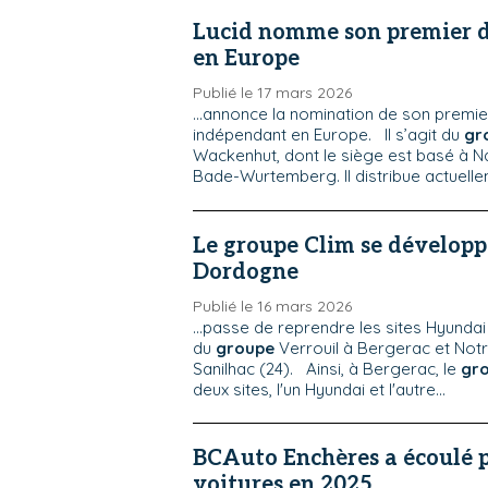
Lucid nomme son premier d
en Europe
Publié le 17 mars 2026
...annonce la nomination de son premier
indépendant en Europe. Il s’agit du
gr
Wackenhut, dont le siège est basé à N
Bade-Wurtemberg. Il distribue actuellem
Le groupe Clim se développ
Dordogne
Publié le 16 mars 2026
...passe de reprendre les sites Hyund
du
groupe
Verrouil à Bergerac et No
Sanilhac (24). Ainsi, à Bergerac, le
gr
deux sites, l'un Hyundai et l'autre...
BCAuto Enchères a écoulé p
voitures en 2025