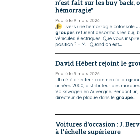
n’est fait sur les buy back,
hémorragie"
Publié le 9 mars 2026
...vers une hémorragie colossale J.A
groupe
s refusent désormais les buy b
véhicules électriques. Que vous inspire
position ? H.M. : Quand on est...
David Hébert rejoint le gr
Publié le 5 mars 2026
...Il a été directeur commercial du
grou
années 2000, distributeur des marque
Volkswagen en Auvergne. Pendant un, i
directeur de plaque dans le
groupe
...
Voitures d'occasion : J. Ber
à l'échelle supérieure