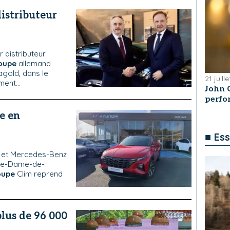
istributeur
 distributeur
oupe
allemand
agold, dans le
21 juill
ent...
John 
perfo
e en
■ Ess
ai et Mercedes-Benz
tre-Dame-de-
oupe
Clim reprend
lus de 96 000