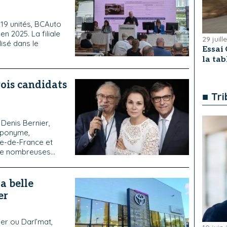
219 unités, BCAuto
n 2025. La filiale
29 juill
isé dans le
Essai 
la ta
rois candidats
■ Tr
 Denis Bernier,
ponyme,
Île-de-France et
de nombreuses...
a belle
er
er ou Darl’mat,