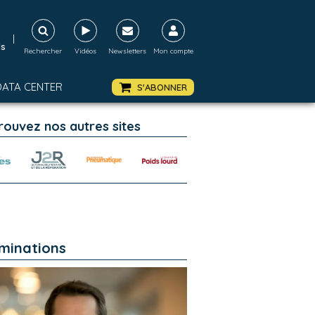
|
ds
Rechercher
Vidéos
Newsletters
Mon compte
DATA CENTER
S'ABONNER
rouvez nos autres sites
minations