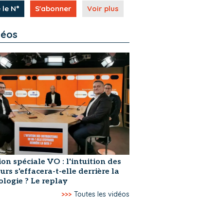
 le N°
S'abonner
Voir plus
déos
on spéciale VO : l'intuition des
rs s'effacera-t-elle derrière la
logie ? Le replay
>>>
Toutes les vidéos