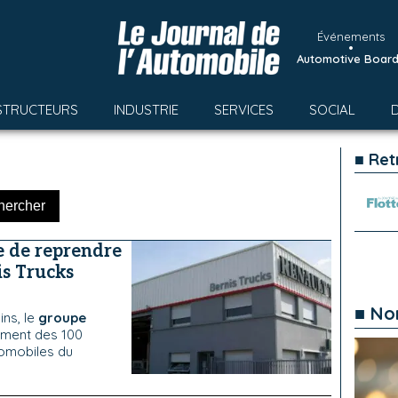
Événements
•
Automotive Boar
STRUCTEURS
INDUSTRIE
SERVICES
SOCIAL
■ Ret
e de reprendre
is Trucks
■ No
ins, le
groupe
sement des 100
omobiles du