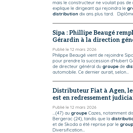
mais le constructeur ne voulait pas d
explique le dirigeant qui rejoindra le
gr
distribution
dix ans plus tard. Diplômé
Sipa : Phillipe Beaugé rem
Gérardin à la direction gén
Publié le 12 mars 2026
Philippe Beaugé vient de rejoindre Sipa
pour prendre la succession d'Hubert Gé
de directeur général du
groupe
de
dis
automobile. Ce dernier aurait, selon...
Distributeur Fiat à Agen, l
est en redressement judicia
Publié le 12 mars 2026
...(47) au
groupe
Cazes, notamment dist
Bergerac (24), tandis que la
distributi
et de Skoda a été reprise par le
grou
Diversification...