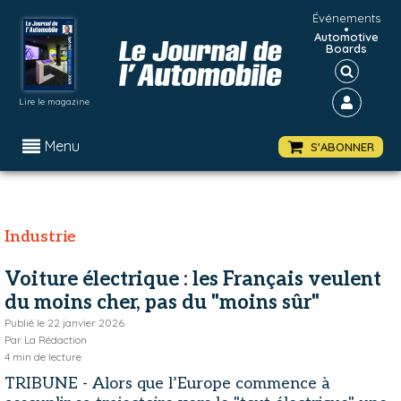
Événements
•
Automotive
Boards
Lire le magazine
Menu
S'ABONNER
Industrie
Voiture électrique : les Français veulent
du moins cher, pas du "moins sûr"
Publié le
22 janvier 2026
Par
La Rédaction
4
min de lecture
TRIBUNE - Alors que l’Europe commence à