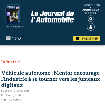
Événements
•
Automotive
Boards
Lire le magazine
Menu
S'ABONNER
Industrie
Véhicule autonome : Mentor encourage
l'industrie à se tourner vers les jumeaux
digitaux
Publié le
10 juillet 2018
Par
Gredy Raffin
4
min de lecture