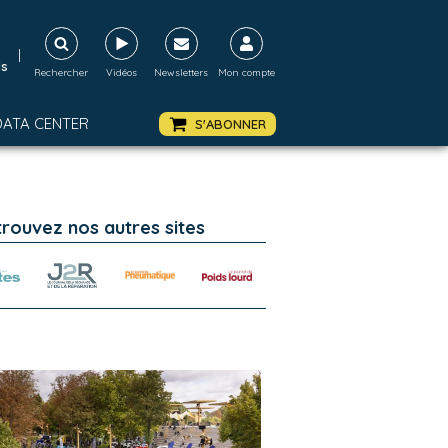
|
ds
Rechercher
Vidéos
Newsletters
Mon compte
DATA CENTER
S'ABONNER
trouvez nos autres sites