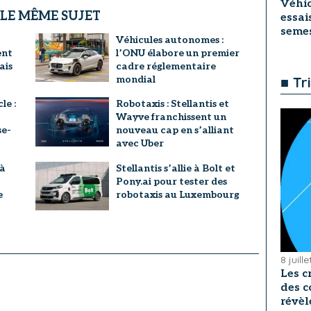
Véhic
 LE MÊME SUJET
essai
seme
Véhicules autonomes :
ent
l’ONU élabore un premier
ais
cadre réglementaire
mondial
■ Tr
le :
Robotaxis : Stellantis et
Wayve franchissent un
se-
nouveau cap en s’alliant
avec Uber
 à
Stellantis s’allie à Bolt et
Pony.ai pour tester des
e
robotaxis au Luxembourg
8 juill
Les c
des c
révèl