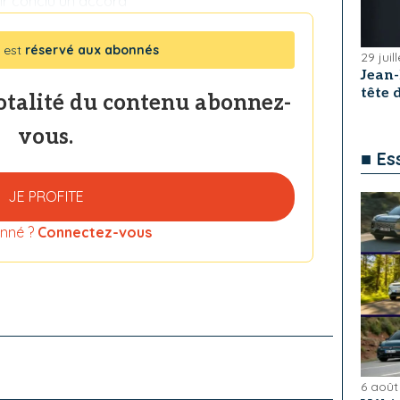
oir conclu un accord
 est
réservé aux abonnés
29 juil
Jean
tête
totalité du contenu abonnez-
vous.
■ Es
JE PROFITE
nné ?
Connectez-vous
6 août