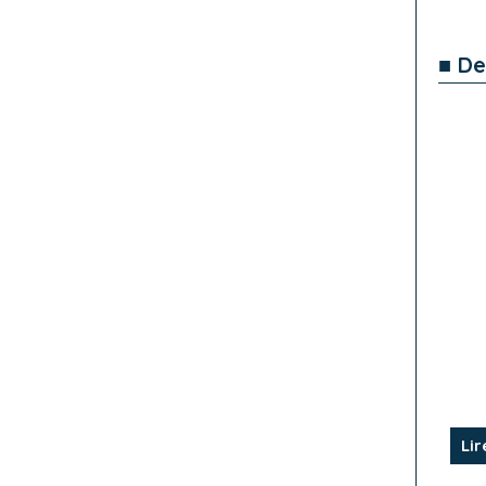
■ De
Lir