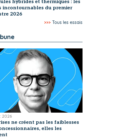
ules hybrides et thermiques : les
s incontournables du premier
stre 2026
>>>
Tous les essais
ibune
et 2026
rises ne créent pas les faiblesses
oncessionnaires, elles les
ent