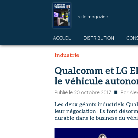
Lire le magazine
ACCUEIL
DISTRIBUTION
CON
Industrie
Qualcomm et LG Ele
le véhicule auton
■
Publié le
20 octobre 2017
Par
Ale
Les deux géants industriels Qua
leur négociation : ils font déso
durable dans le business du véh