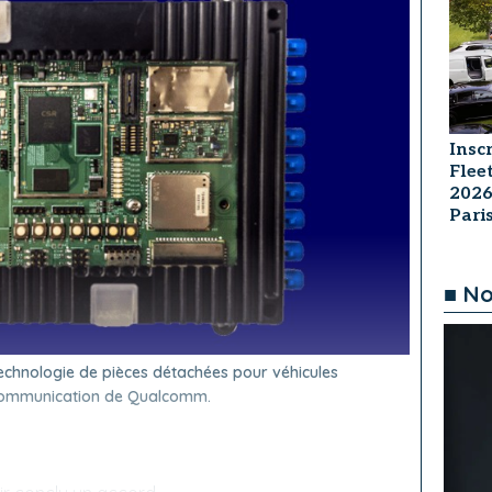
Insc
Flee
2026
Par
■ No
technologie de pièces détachées pour véhicules
 communication de Qualcomm.