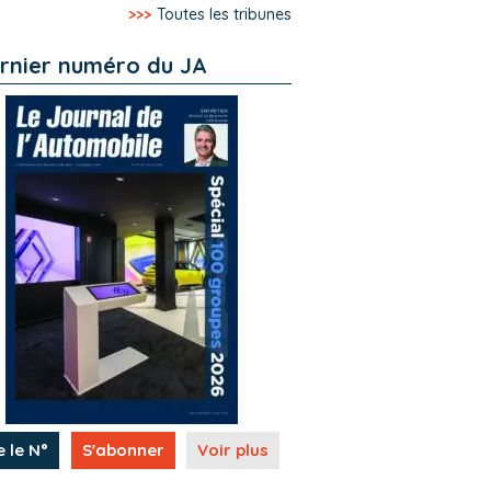
>>>
Toutes les tribunes
rnier numéro du JA
e le N°
S'abonner
Voir plus