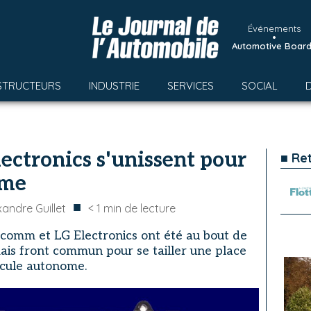
Événements
•
Automotive Boar
STRUCTEURS
INDUSTRIE
SERVICES
SOCIAL
ctronics s'unissent pour
■ Re
ome
■
xandre Guillet
< 1
min de lecture
lcomm et LG Electronics ont été au bout de
rmais front commun pour se tailler une place
icule autonome.