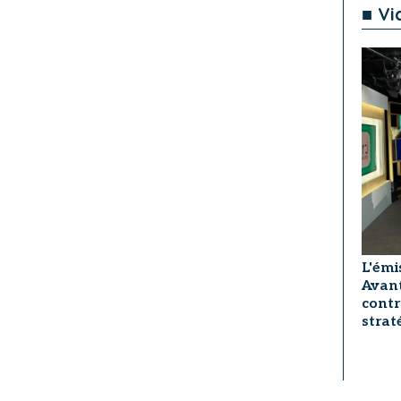
■ Vi
L'émi
Avant
contr
strat