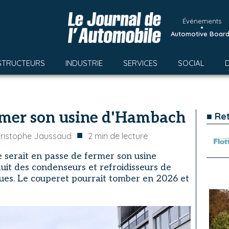
Événements
•
Automotive Boar
STRUCTEURS
INDUSTRIE
SERVICES
SOCIAL
rmer son usine d'Hambach
■ Re
■
ristophe Jaussaud
2
min de lecture
 serait en passe de fermer son usine
uit des condenseurs et refroidisseurs de
ques. Le couperet pourrait tomber en 2026 et