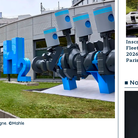
Insc
Flee
2026
Par
■ No
agne. ©Mahle