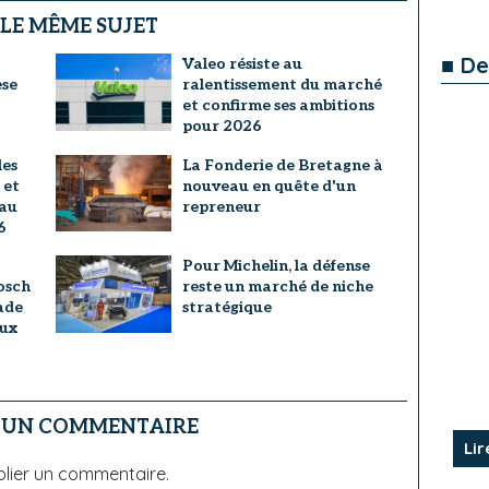
 LE MÊME SUJET
■ De
Valeo résiste au
èse
ralentissement du marché
et confirme ses ambitions
pour 2026
les
La Fonderie de Bretagne à
 et
nouveau en quête d'un
 au
repreneur
6
Pour Michelin, la défense
osch
reste un marché de niche
ade
stratégique
eux
R UN COMMENTAIRE
Lir
lier un commentaire.