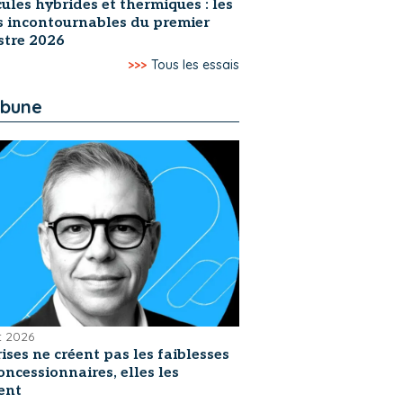
ules hybrides et thermiques : les
s incontournables du premier
stre 2026
>>>
Tous les essais
ibune
et 2026
rises ne créent pas les faiblesses
oncessionnaires, elles les
ent