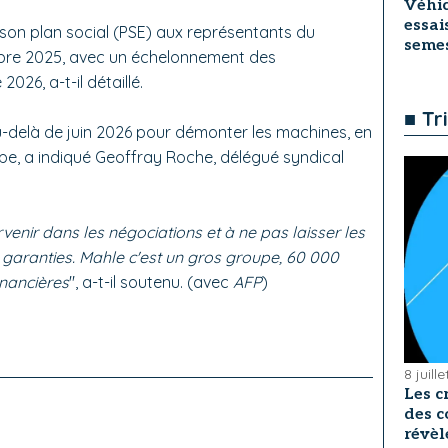
Véhic
essai
son plan social (PSE) aux représentants du
seme
mbre 2025, avec un échelonnement des
026, a-t-il détaillé.
■ Tr
au-delà de juin 2026 pour démonter les machines, en
upe, a indiqué Geoffray Roche, délégué syndical
rvenir dans les négociations et à ne pas laisser les
s garanties. Mahle c'est un gros groupe, 60 000
inancières
", a-t-il soutenu. (avec
AFP
)
8 juill
Les c
des c
révèl