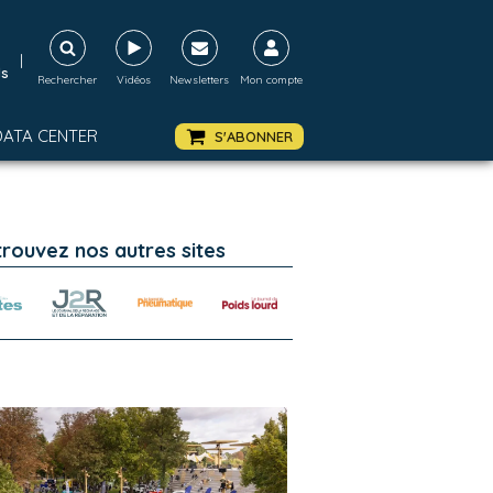
|
ds
Rechercher
Vidéos
Newsletters
Mon compte
DATA CENTER
S'ABONNER
trouvez nos autres sites