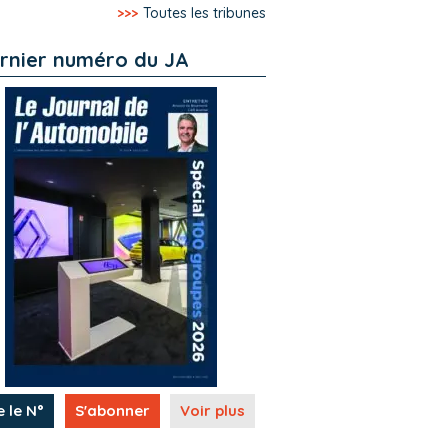
>>>
Toutes les tribunes
rnier numéro du JA
e le N°
S'abonner
Voir plus