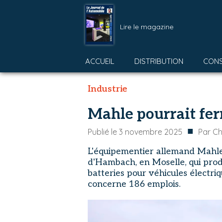
Lire le magazine
ACCUEIL
DISTRIBUTION
CON
Industrie
Mahle pourrait fe
■
Publié le
3 novembre 2025
Par
Ch
L'équipementier allemand Mahle
d'Hambach, en Moselle, qui prod
batteries pour véhicules électri
concerne 186 emplois.