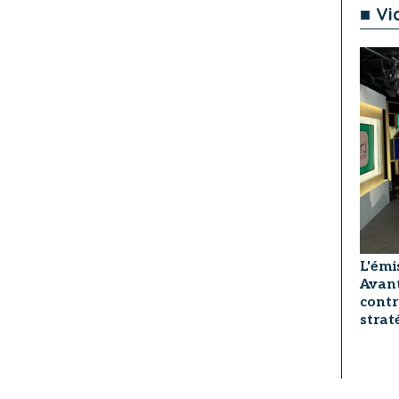
■ Vi
L'émi
Avant
contr
strat