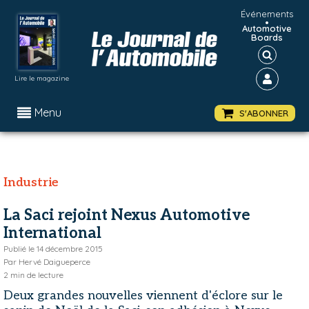
Événements
•
Automotive
Boards
Lire le magazine
Menu
S'ABONNER
Industrie
La Saci rejoint Nexus Automotive
International
Publié le
14 décembre 2015
Par
Hervé Daigueperce
2
min de lecture
Deux grandes nouvelles viennent d'éclore sur le