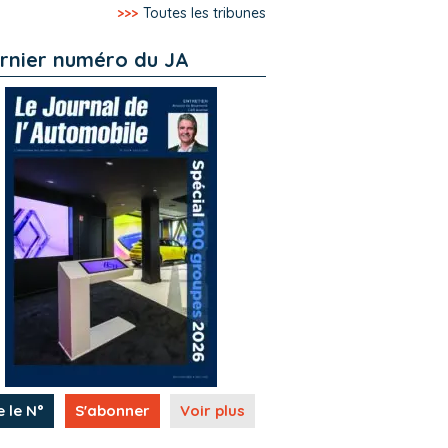
>>>
Toutes les tribunes
rnier numéro du JA
e le N°
S'abonner
Voir plus