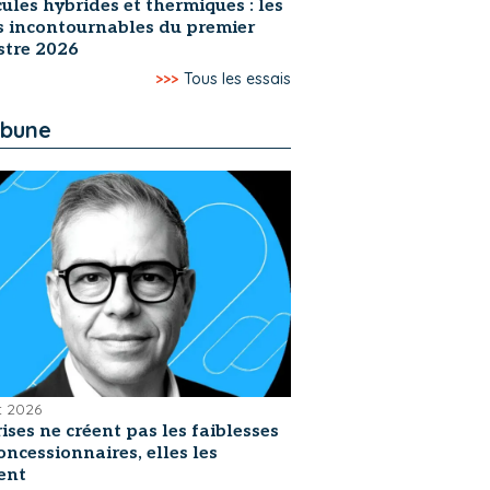
ules hybrides et thermiques : les
s incontournables du premier
stre 2026
>>>
Tous les essais
ibune
et 2026
rises ne créent pas les faiblesses
oncessionnaires, elles les
ent