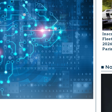
Insc
Flee
2026
Par
■ No