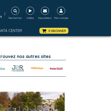
|
ds
Rechercher
Vidéos
Newsletters
Mon compte
DATA CENTER
S'ABONNER
trouvez nos autres sites