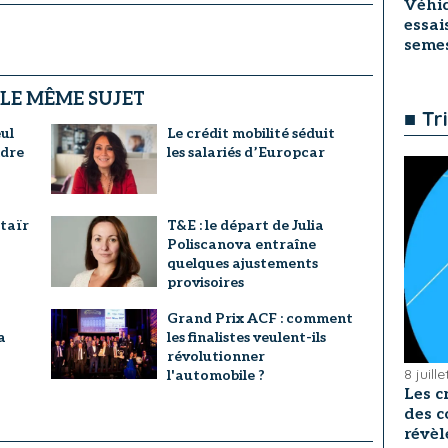
Véhic
essai
seme
 LE MÊME SUJET
■ Tr
ul
Le crédit mobilité séduit
ndre
les salariés d’Europcar
taïr
T&E : le départ de Julia
Poliscanova entraîne
quelques ajustements
provisoires
Grand Prix ACF : comment
a
les finalistes veulent-ils
révolutionner
8 juill
l'automobile ?
Les c
des c
révèl