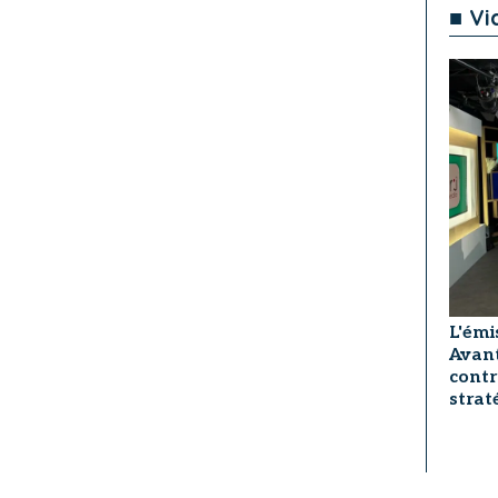
■ Vi
L'émi
Avant
contr
strat