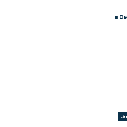
■ De
Lir