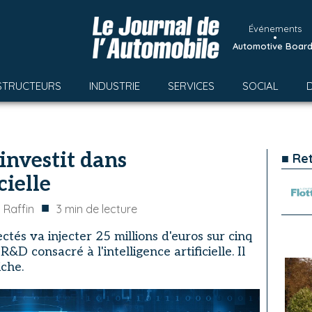
Événements
•
Automotive Boar
STRUCTEURS
INDUSTRIE
SERVICES
SOCIAL
investit dans
■ Re
cielle
■
 Raffin
3
min de lecture
ctés va injecter 25 millions d'euros sur cinq
&D consacré à l'intelligence artificielle. Il
iche.