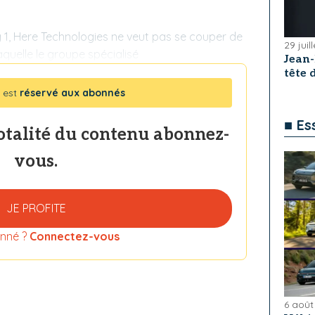
g 1, Here Technologies ne veut pas se couper de
29 juil
 laquelle le groupe spécialisé
Jean
tête
 est
réservé aux abonnés
■ Es
totalité du contenu abonnez-
vous.
JE PROFITE
nné ?
Connectez-vous
6 août