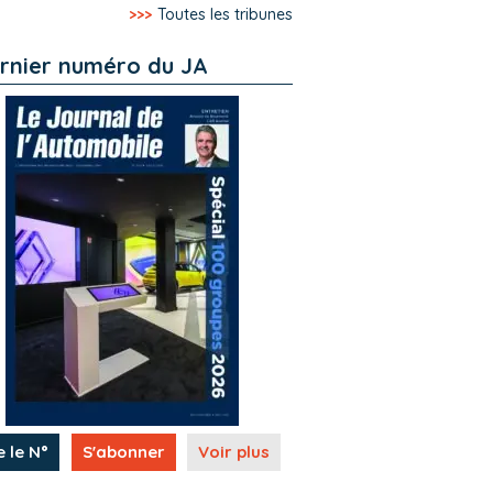
>>>
Toutes les tribunes
rnier numéro du JA
e le N°
S'abonner
Voir plus