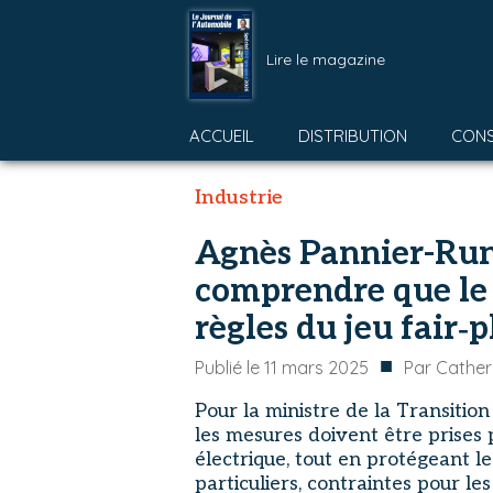
Lire le magazine
ACCUEIL
DISTRIBUTION
CON
Industrie
Agnès Pannier-Runa
comprendre que le
règles du jeu fair‑p
■
Publié le
11 mars 2025
Par
Cather
Pour la ministre de la Transitio
les mesures doivent être prises 
électrique, tout en protégeant l
particuliers, contraintes pour le