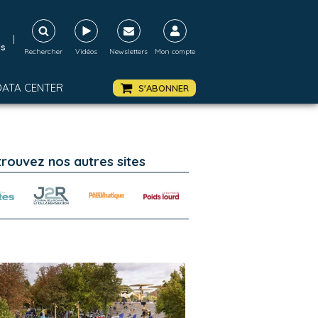
|
ds
Rechercher
Vidéos
Newsletters
Mon compte
DATA CENTER
S'ABONNER
trouvez nos autres sites