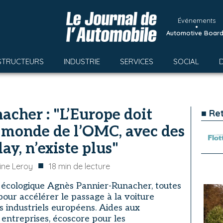
Événements
•
Automotive Boar
STRUCTEURS
INDUSTRIE
SERVICES
SOCIAL
cher : "L’Europe doit
■ Re
 monde de l’OMC, avec des
lay, n’existe plus"
■
ine Leroy
18
min de lecture
n écologique Agnès Pannier-Runacher, toutes
pour accélérer le passage à la voiture
es industriels européens. Aides aux
s entreprises, écoscore pour les