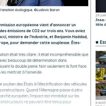
Transition écologique. ©Ludovic Baron
29 juil
Jean
ommission européenne vient d’annoncer un
tête
des émissions de CO2 sur trois ans. Vous aviez
ci, ministre de l’Industrie, et Benjamin Haddad,
■ Es
urope, pour demander cette souplesse. Êtes-
tion était très claire : il était incompréhensible que
s avec beaucoup de détermination dans
bissent la double peine. Non seulement ils font face
n les mettrait à l’amende.
soutien des États à l’électrification des véhicules
s constructeurs. Quand l’Allemagne passe à zéro
marché européen, l’impact est immédiat sur les
 constructeurs ne peuvent être tenus pour
6 août