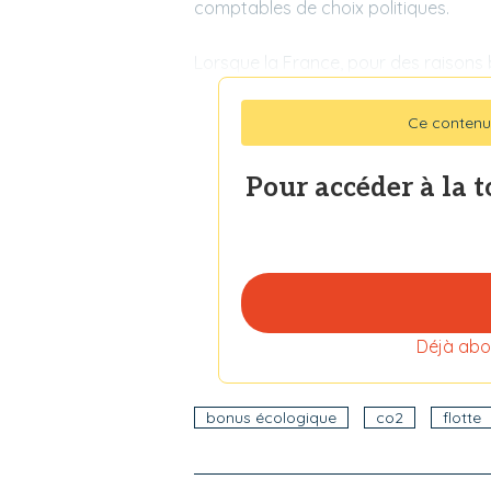
comptables de choix politiques.
Lorsque la France, pour des raisons 
Ce contenu
Pour accéder à la 
Déjà abo
bonus écologique
co2
flotte