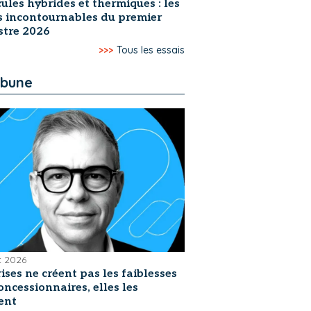
ules hybrides et thermiques : les
s incontournables du premier
stre 2026
>>>
Tous les essais
ibune
et 2026
rises ne créent pas les faiblesses
oncessionnaires, elles les
ent