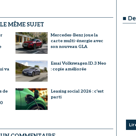
■ De
 LE MÊME SUJET
er
Mercedes-Benz joue la
carte multi-énergie avec
e
son nouveau GLA
Essai Volkswagen ID.3 Neo
ui va
: copie améliorée
s de
Leasing social 2026 : c'est
parti
20
Lir