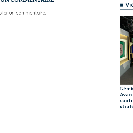
R UN COMMENTAIRE
■ Vi
lier un commentaire.
L'émi
Avant
contr
strat