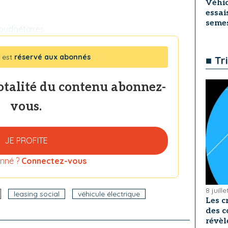
Véhic
essai
seme
budgétaires,
 est
réservé aux abonnés
■ Tr
totalité du contenu abonnez-
vous.
JE PROFITE
nné ?
Connectez-vous
8 juill
leasing social
véhicule électrique
Les c
des c
révèl