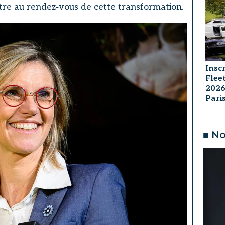
tre au rendez‑vous de cette transformation.
Insc
Flee
2026
Par
■ No